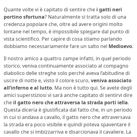
Quante volte vi è capitato di sentire che
i gatti neri
portino sfortuna
? Naturalmente si tratta solo di una
credenza popolare che, oltre ad avere origini molto
lontane nel tempo, è impossibile spiegare dal punto di
vista scientifico. Per capire di cosa stiamo parlando
dobbiamo necessariamente fare un salto nel
Medioevo
.
Il nostro amico a quattro zampe infatti, in quel periodo
storico, veniva continuamente associato al compagno
diabolico delle streghe solo perché aveva l’abitudine di
uscire di notte e, visto il colore scuro,
veniva associato
all’inferno e al lutto
. Ma non è tutto qui. Se avete degli
amici superstiziosi vi sarà anche capitato di sentirvi dire
che
il gatto nero che attraversa la strada porti iella
.
Questa diceria è giustificata dal fatto che, in un periodo
in cui si andava a cavallo, il gatto nero che attraversava
la strada era poco visibile e quindi poteva spaventare il
cavallo che si imbizzarriva e disarcionava il cavaliere. La