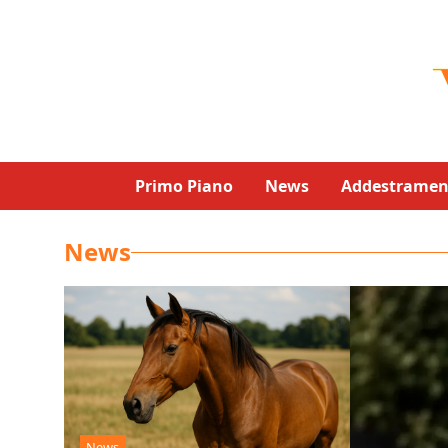
Primo Piano
News
Addestramen
News
News