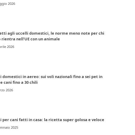
ggio 2026
etti agli uccelli domestici, le norme meno note per chi
 rientra nell’UE con un animale
rile 2026
 domestici in aereo: sui voli nazionali fino a sei pet in
e cani fino a 30 chili
rzo 2026
i per cani fatti in casa: la ricetta super golosa e veloce
ennaio 2025