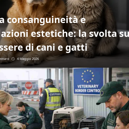
a consanguineità e
azioni estetiche: la svolta su
sere di cani e gatti
ennaro
4 Maggio 2026