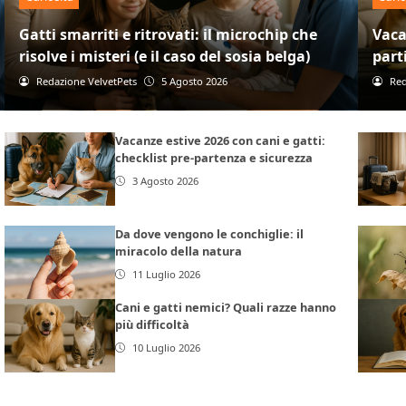
Gatti smarriti e ritrovati: il microchip che
Vaca
risolve i misteri (e il caso del sosia belga)
part
Redazione VelvetPets
5 Agosto 2026
Red
Vacanze estive 2026 con cani e gatti:
checklist pre-partenza e sicurezza
3 Agosto 2026
Da dove vengono le conchiglie: il
miracolo della natura
11 Luglio 2026
Cani e gatti nemici? Quali razze hanno
più difficoltà
10 Luglio 2026