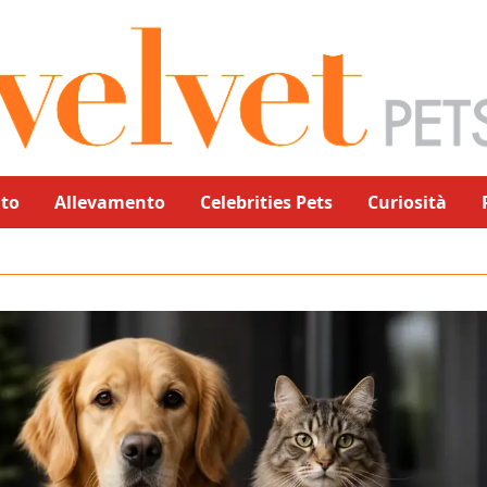
to
Allevamento
Celebrities Pets
Curiosità