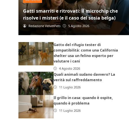
Gatti smarriti e ritrovati: il microchip che
risolve i misteri (e il caso del sosia belga)
Redazione VelvetPets
5 Agosto 2026
Gatto del rifugio tester di
compatibilità: come una California
shelter usa un felino esperto per
valutare i cani
4 Agosto 2026
Quali animali sudano davvero? La
verità sul raffreddamento
11 Luglio 2026
Il grillo in casa: quando è ospite,
quando è problema
11 Luglio 2026