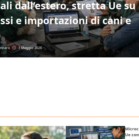
li dall’estero, stretta Ue su
ssi e importazioni di cani e
ennaro
3 Maggio 2026
Microch
Ue cont