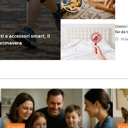
Cimici 
fai da 
 e accessori smart, il
10 G
 primavera
Curiosità
Curio