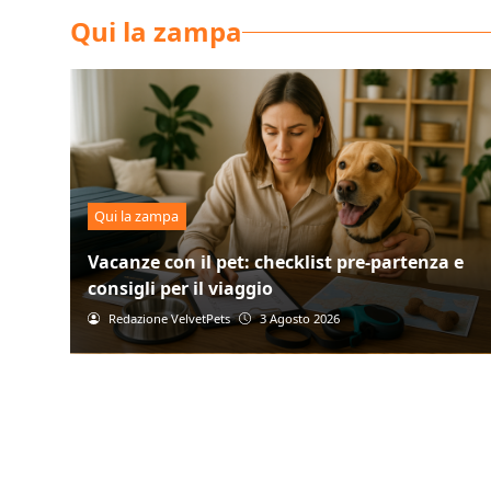
Qui la zampa
Qui la zampa
Vacanze con il pet: checklist pre-partenza e
consigli per il viaggio
Redazione VelvetPets
3 Agosto 2026