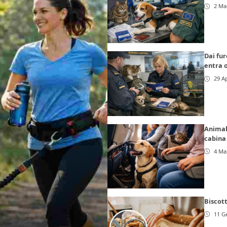
2 Ma
Dai fur
entra o
29 Ap
Animali
cabina 
4 Ma
Biscott
11 G