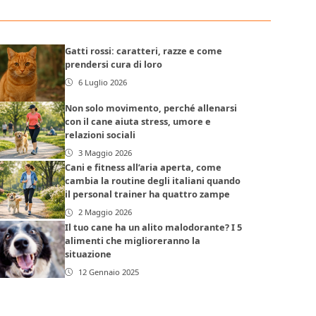
Gatti rossi: caratteri, razze e come
prendersi cura di loro
6 Luglio 2026
Non solo movimento, perché allenarsi
con il cane aiuta stress, umore e
relazioni sociali
3 Maggio 2026
Cani e fitness all’aria aperta, come
cambia la routine degli italiani quando
il personal trainer ha quattro zampe
2 Maggio 2026
Il tuo cane ha un alito malodorante? I 5
alimenti che miglioreranno la
situazione
12 Gennaio 2025