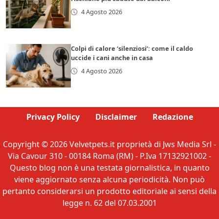
4 Agosto 2026
Colpi di calore ‘silenziosi’: come il caldo
uccide i cani anche in casa
4 Agosto 2026
Privacy Policy
Disclaimer
Redazione
Copyright © 2026 Velvetpets.it proprietà di Jws Media Srl -
Via Cavour 310 - 00184 Roma (RM) - P.Iva 17132921002 -
Questo blog non è una testata giornalistica, in quanto
viene aggiornato senza alcuna periodicità. Non può
pertanto considerarsi un prodotto editoriale ai sensi della
legge n. 62 del 07.03.2001