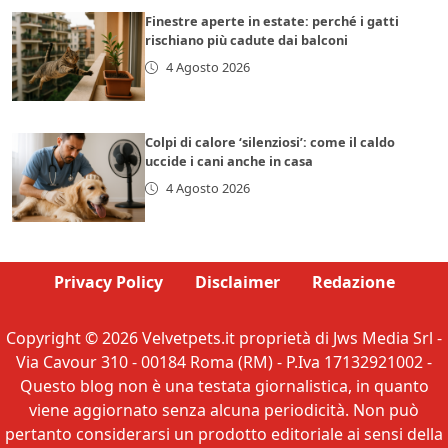
Finestre aperte in estate: perché i gatti
rischiano più cadute dai balconi
4 Agosto 2026
Colpi di calore ‘silenziosi’: come il caldo
uccide i cani anche in casa
4 Agosto 2026
Privacy Policy
Disclaimer
Redazione
Copyright © 2026 Velvetpets.it proprietà di Jws Media Srl -
Via Cavour 310 - 00184 Roma (RM) - P.Iva 17132921002 -
Questo blog non è una testata giornalistica, in quanto
viene aggiornato senza alcuna periodicità. Non può
pertanto considerarsi un prodotto editoriale ai sensi della