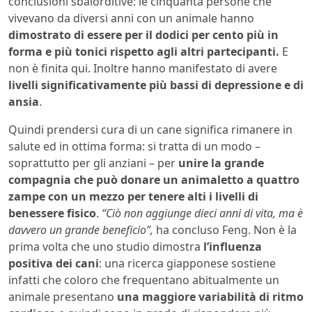
conclusioni sbalorditive: le cinquanta persone che
vivevano da diversi anni con un animale hanno
dimostrato di essere per il dodici per cento più in
forma e più tonici rispetto agli altri partecipanti.
E
non è finita qui. Inoltre hanno manifestato di avere
livelli significativamente più bassi di depressione e di
ansia
.
Quindi prendersi cura di un cane significa rimanere in
salute ed in ottima forma: si tratta di un modo –
soprattutto per gli anziani – per
unire la grande
compagnia che può donare un animaletto a quattro
zampe con un mezzo per tenere alti i livelli di
benessere fisico
.
“Ciò non aggiunge dieci anni di vita, ma è
davvero un grande beneficio”,
ha concluso Feng. Non è la
prima volta che uno studio dimostra
l’influenza
positiva dei cani
: una ricerca giapponese sostiene
infatti che coloro che frequentano abitualmente un
animale presentano
una maggiore variabilità di ritmo