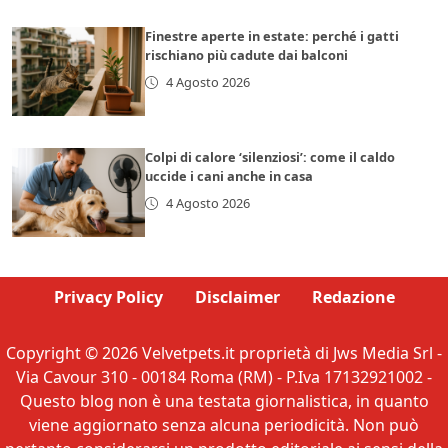
Finestre aperte in estate: perché i gatti
rischiano più cadute dai balconi
4 Agosto 2026
Colpi di calore ‘silenziosi’: come il caldo
uccide i cani anche in casa
4 Agosto 2026
Privacy Policy
Disclaimer
Redazione
Copyright © 2026 Velvetpets.it proprietà di Jws Media Srl -
Via Cavour 310 - 00184 Roma (RM) - P.Iva 17132921002 -
Questo blog non è una testata giornalistica, in quanto
viene aggiornato senza alcuna periodicità. Non può