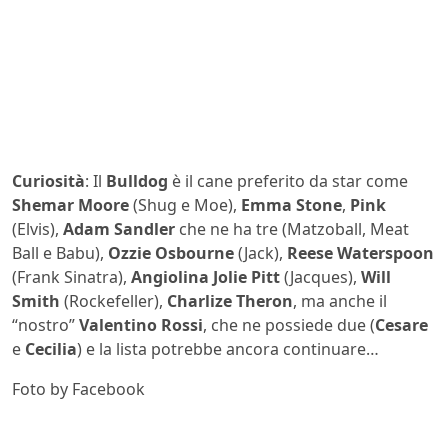
Curiosità
: Il
Bulldog
è il cane preferito da star come
Shemar Moore
(Shug e Moe),
Emma Stone
,
Pink
(Elvis),
Adam Sandler
che ne ha tre (Matzoball, Meat
Ball e Babu),
Ozzie Osbourne
(Jack),
Reese Waterspoon
(Frank Sinatra),
Angiolina Jolie Pitt
(Jacques),
Will
Smith
(Rockefeller),
Charlize Theron
, ma anche il
“nostro”
Valentino Rossi
, che ne possiede due (
Cesare
e
Cecilia
) e la lista potrebbe ancora continuare…
Foto by Facebook