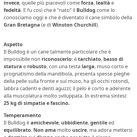
invece
, quelle più piacevoli come
forza
,
lealtà
e
fedeltà
. E fu così che è “nato” il
Bulldog
come lo
conosciamo oggi e che è diventato il cane simbolo della
Gran Bretagna
(e di
Winston Churchill
).
Aspetto
Il Bulldog è un cane talmente particolare che è
impossibile non
riconoscerlo
: è
tarchiato
,
basso di
statura
e
robusto
, con una testa
larga
, muso corto e
prognatismo della mandibola, presenta spesse pieghe
della pelle sulla fronte e sul muso, ha gli occhi rotondi,
labbra cadenti e denti aguzzi; il pelo è corto e aderente
alla muscolatura molto sviluppata. In estrema sintesi:
25 kg di simpatia e fascino.
Temperamento
Il Bulldog è
amichevole
,
ubbidiente
,
gentile
ed
equilibrato
.
Non ama
molto
uscire
, ma adora mettersi