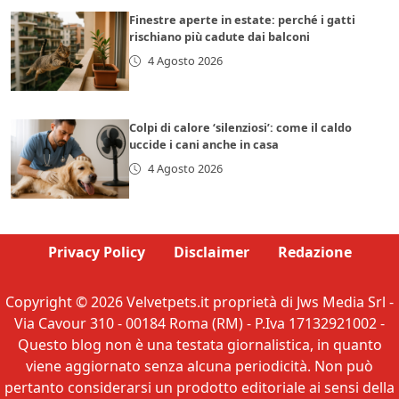
Finestre aperte in estate: perché i gatti
rischiano più cadute dai balconi
4 Agosto 2026
Colpi di calore ‘silenziosi’: come il caldo
uccide i cani anche in casa
4 Agosto 2026
Privacy Policy
Disclaimer
Redazione
Copyright © 2026 Velvetpets.it proprietà di Jws Media Srl -
Via Cavour 310 - 00184 Roma (RM) - P.Iva 17132921002 -
Questo blog non è una testata giornalistica, in quanto
viene aggiornato senza alcuna periodicità. Non può
pertanto considerarsi un prodotto editoriale ai sensi della