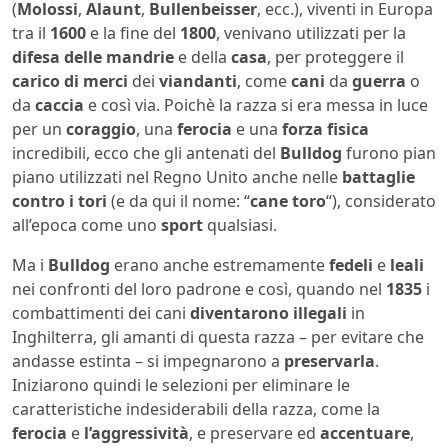
(
Molossi
,
Alaunt
,
Bullenbeisser
, ecc.), viventi in Europa
tra il
1600
e la fine del
1800
, venivano utilizzati per la
difesa delle mandrie
e della
casa
, per proteggere il
carico di merci
dei
viandanti
, come
cani
da
guerra
o
da
caccia
e così via. Poichè la razza si era messa in luce
per un
coraggio
, una
ferocia
e una
forza fisica
incredibili, ecco che gli antenati del
Bulldog
furono pian
piano utilizzati nel Regno Unito anche nelle
battaglie
contro i tori
(e da qui il nome: “
cane toro
“), considerato
all’epoca come uno
sport
qualsiasi.
Ma i
Bulldog
erano anche estremamente
fedeli
e
leali
nei confronti del loro padrone e così, quando nel
1835
i
combattimenti dei cani
diventarono
illegali
in
Inghilterra, gli amanti di questa razza – per evitare che
andasse estinta – si impegnarono a
preservarla
.
Iniziarono quindi le selezioni per eliminare le
caratteristiche indesiderabili della razza, come la
ferocia
e
l’aggressività
, e preservare ed
accentuare
,