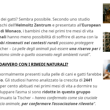
e dei gatti? Sembra possibile. Secondo uno studio
chi dell’
Helmoltz Zentrum
e presentato all’
European
s di Monaco
, i bambini che nei primi tre mesi di vita
mali
hanno meno possibilità di soffrire di asma con la
obi rinvenuti nei contesti rurali
possano proteggere
scher –
La pelle degli animali può essere
una riserva per i
smo simile a quello osservato negli ambienti rurali”.
 DAVVERO CON I RIMEDI NATURALI?
normalmente presenti sulla pelle di cani e gatti farebbe
io
. Gli studiosi hanno analizzato la crescita di
2441
55 per cento abituati nei primi mesi di vita a dormire su
sviluppare l’asma si sono
ridotte in questo gruppo
inuato la Tischer –
hanno confermato come sia cruciale
ccia animale,
per confermare l’associazione rilevata
“.