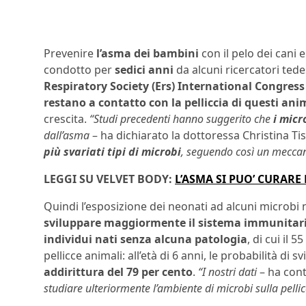
Prevenire
l’asma dei bambini
con il pelo dei cani 
condotto per
sedici anni
da alcuni ricercatori tedes
Respiratory Society (Ers) International Congres
restano a contatto con la pelliccia di questi ani
crescita.
“Studi precedenti hanno suggerito che
i micr
dall’asma
– ha dichiarato la dottoressa Christina Ti
più svariati tipi di microbi
, seguendo così un meccani
LEGGI SU VELVET BODY:
L’ASMA SI PUO’ CURARE
Quindi l’esposizione dei neonati ad alcuni microbi 
sviluppare maggiormente il sistema immunitar
individui nati senza alcuna patologia
, di cui il 
pellicce animali: all’età di 6 anni, le probabilità di 
addirittura del 79 per cento
.
“I nostri dati
– ha cont
studiare ulteriormente l’ambiente di microbi sulla pelli