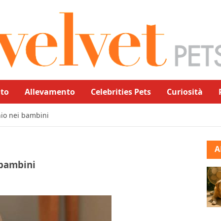
to
Allevamento
Celebrities Pets
Curiosità
chio nei bambini
A
 bambini