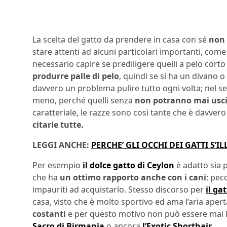
La scelta del gatto da prendere in casa con sé
non 
stare attenti ad alcuni particolari importanti, co
necessario capire se prediligere quelli a pelo corto
produrre palle di pelo
, quindi se si ha un divano 
davvero un problema pulire tutto ogni volta; nel se
meno, perché quelli senza
non potranno mai usci
caratteriale, le razze sono così tante che è davver
citarle tutte.
LEGGI ANCHE:
PERCHE’ GLI OCCHI DEI GATTI S’
Per esempio
il dolce gatto di Ceylon
è adatto sia 
che ha
un ottimo rapporto anche con i cani
: pec
impauriti ad acquistarlo. Stesso discorso per
il ga
casa, visto che è molto sportivo ed ama l’aria aperta
costanti
e per questo motivo non può essere mai 
Sacro di Birmania
o ancora
l’Exotic Shorthair
.