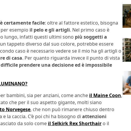
è certamente facile
: oltre al fattore estetico, bisogna
me per esempio
il pelo e gli artigli
. Nel primo caso è
 o lungo, infatti questi ultimi sono
più soggetti a
o un tappeto diverso dal suo colore, potrebbe essere
condo caso è necessario vedere se il mio ha gli artigli o
re di casa
. Per quanto riguarda invece il punto di vista
o
difficile prendere una decisione ed è impossibile
ILLUMINANO?
per bambini, sia per anziani, come anche
il Maine Coon
,
cato che per il suo aspetto gigante, molti siano
tto Norvegese
, che non può rimanere chiuso dentro
 e la caccia. C’è poi chi ha bisogno di
attenzioni
lasciato da solo come
il Selkirk Rex Shorthair
o il