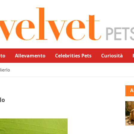
to
Allevamento
Celebrities Pets
Curiosità
lierlo
A
lo