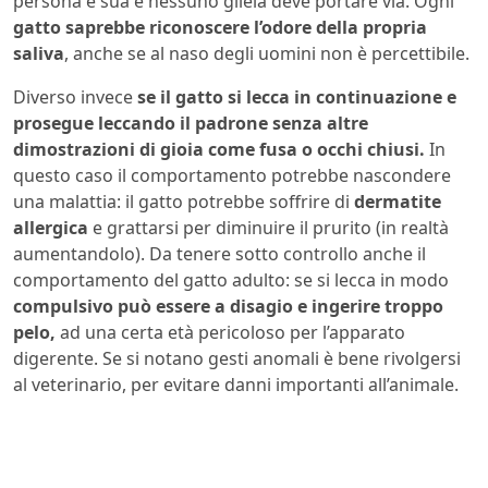
persona è sua e nessuno gliela deve portare via. Ogni
gatto saprebbe riconoscere l’odore della propria
saliva
, anche se al naso degli uomini non è percettibile.
Diverso invece
se il gatto si lecca in continuazione e
prosegue leccando il padrone senza altre
dimostrazioni di gioia come fusa o occhi chiusi.
In
questo caso il comportamento potrebbe nascondere
una malattia: il gatto potrebbe soffrire di
dermatite
allergica
e grattarsi per diminuire il prurito (in realtà
aumentandolo). Da tenere sotto controllo anche il
comportamento del gatto adulto: se si lecca in modo
compulsivo può essere a disagio e ingerire troppo
pelo,
ad una certa età pericoloso per l’apparato
digerente. Se si notano gesti anomali è bene rivolgersi
al veterinario, per evitare danni importanti all’animale.