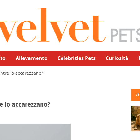
to
Allevamento
Celebrities Pets
Curiosità
entre lo accarezzano?
A
e lo accarezzano?