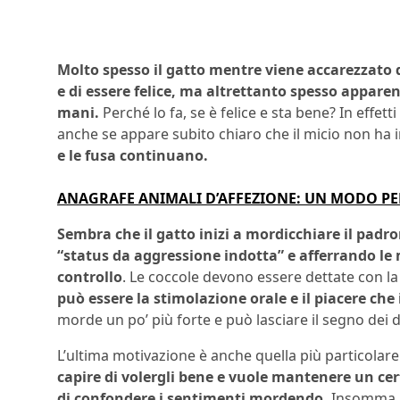
Molto spesso il gatto mentre viene accarezzato 
e di essere felice, ma altrettanto spesso appare
mani.
Perché lo fa, se è felice e sta bene? In ef
anche se appare subito chiaro che il micio non ha 
e le fusa continuano.
ANAGRAFE ANIMALI D’AFFEZIONE: UN MODO PER
Sembra che il gatto inizi a mordicchiare il padr
“status da aggressione indotta” e afferrando le 
controllo
. Le coccole devono essere dettate con la
può essere la stimolazione orale e il piacere ch
morde un po’ più forte e può lasciare il segno dei d
L’ultima motivazione è anche quella più particolare
capire di volergli bene e vuole mantenere un cer
di confondere i sentimenti mordendo.
Insomma, n