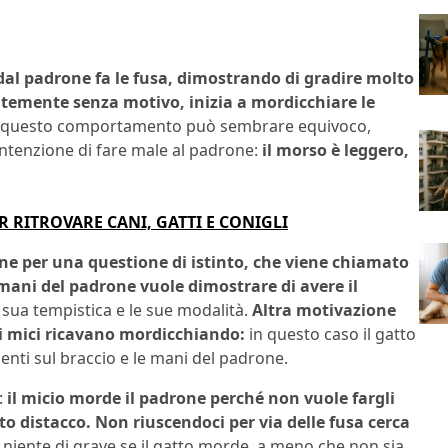
dal padrone fa le fusa, dimostrando di gradire molto
ntemente senza motivo, inizia a mordicchiare le
fetti questo comportamento può sembrare equivoco,
intenzione di fare male al padrone:
il morso è leggero,
 RITROVARE CANI, GATTI E CONIGLI
one per una questione di istinto, che viene chiamato
mani del padrone vuole dimostrare di avere il
 sua tempistica e le sue modalità.
Altra motivazione
e i mici ricavano mordicchiando:
in questo caso il gatto
enti sul braccio e le mani del padrone.
:
il micio morde il padrone perché non vuole fargli
to distacco
. Non riuscendoci per via delle fusa cerca
iente di grave se il gatto morde, a meno che non sia