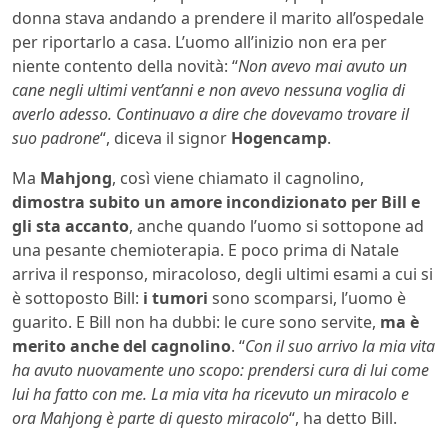
donna stava andando a prendere il marito all’ospedale
per riportarlo a casa. L’uomo all’inizio non era per
niente contento della novità: “
Non avevo mai avuto un
cane negli ultimi vent’anni e non avevo nessuna voglia di
averlo adesso. Continuavo a dire che dovevamo trovare il
suo padrone
“, diceva il signor
Hogencamp
.
Ma
Mahjong
, così viene chiamato il cagnolino,
dimostra subito un amore incondizionato per Bill e
gli sta accanto
, anche quando l’uomo si sottopone ad
una pesante chemioterapia. E poco prima di Natale
arriva il responso, miracoloso, degli ultimi esami a cui si
è sottoposto Bill:
i tumori
sono scomparsi, l’uomo è
guarito. E Bill non ha dubbi: le cure sono servite,
ma è
merito anche del cagnolino
. “
Con il suo arrivo la mia vita
ha avuto nuovamente uno scopo: prendersi cura di lui come
lui ha fatto con me. La mia vita ha ricevuto un miracolo e
ora Mahjong è parte di questo miracolo
“, ha detto Bill.