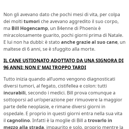
Non gli avevano dato che pochi mesi di vita, per colpa
dei molti
tumori
che avevano aggredito il suo corpo,
ma
Bill Hogencamp
, un 84enne di Phoenix è
miracolosamente guarito, pochi giorni prima di Natale.
E lui non ha dubbi: è stato
anche grazie al suo cane
, un
maltese di 6 anni, se è sfuggito alla morte.
IL CANE USTIONATO ADOTTATO DA UNA SIGNORA DI
96 ANNI: NON E’ MAI TROPPO TARDI
Tutto inizia quando all’uomo vengono diagnosticati
diversi tumori, al fegato, cistifellea e colon: tutti
incurabili
, secondo i medici. Bill prova comunque a
sottoporsi ad un’operazione per rimuovere la maggior
parte delle neoplasie, e rimane diversi giorni in
ospedale. E proprio in questi giorni entra nella sua vita
il
cagnolino
. Infatti è la moglie di Bill a
trovarlo in
mezzo alla strada
, impaurito e solo, proprio mentre la