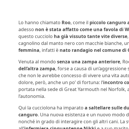
Lo hanno chiamato
Roo
, come il
piccolo canguro 
adesso
non è stata affatto come una favola di W
questo cucciolo
ha già vissuto tante vite diverse
cagnolino dal manto nero con macchie bianche, un
femmina
, infatti è
nato randagio nel comune di 
Venuta al mondo
senza una zampa anteriore
, R
dell’altra zampa
, forse a causa di un’aggressione 
che non le avrebbe concesso di vivere una vita aut
dolore, però, anche un po’ di fortuna: l’
incontro co
portata nella sede di Great Yarmouth nel Norfolk, 
l’autonomia.
Qui la cucciolona ha imparato
a saltellare sulle 
canguro
. Una nuova esistenza e un nuovo modo di 
nonché in grado di interagire con gli altri cani. La s
all’
infermiera cinquantenne Nikki
e a suo marito 