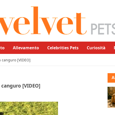
to
Allevamento
Celebrities Pets
Curiosità
un canguro [VIDEO]
A
n canguro [VIDEO]