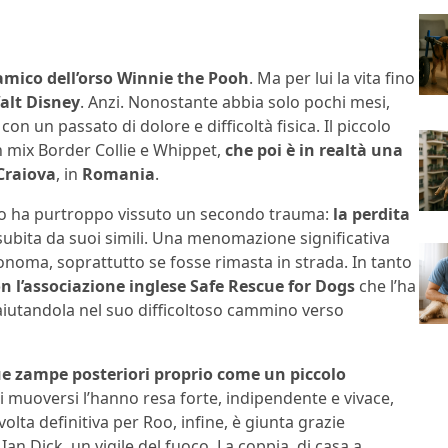
amico dell’orso Winnie the Pooh
. Ma per lui la vita fino
alt Disney
. Anzi. Nonostante abbia solo pochi mesi,
, con un passato di dolore e difficoltà fisica. Il piccolo
 mix Border Collie e Whippet,
che poi è in realtà una
Craiova
, in
Romania
.
oo ha purtroppo vissuto un secondo trauma:
la perdita
subita da suoi simili. Una menomazione significativa
onoma, soprattutto se fosse rimasta in strada. In tanto
n l’associazione inglese Safe Rescue for Dogs
che l’ha
aiutandola nel suo difficoltoso cammino verso
due zampe posteriori proprio come un piccolo
muoversi l’hanno resa forte, indipendente e vivace,
volta definitiva per Roo, infine, è giunta grazie
Ian Dick, un vigile del fuoco. La coppia, di casa a