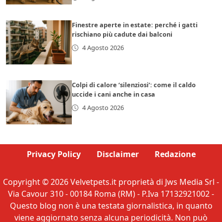
Finestre aperte in estate: perché i gatti
rischiano più cadute dai balconi
4 Agosto 2026
Colpi di calore ‘silenziosi’: come il caldo
uccide i cani anche in casa
4 Agosto 2026
Privacy Policy
Disclaimer
Redazione
Copyright © 2026 Velvetpets.it proprietà di Jws Media Srl -
Via Cavour 310 - 00184 Roma (RM) - P.Iva 17132921002 -
Questo blog non è una testata giornalistica, in quanto
viene aggiornato senza alcuna periodicità. Non può