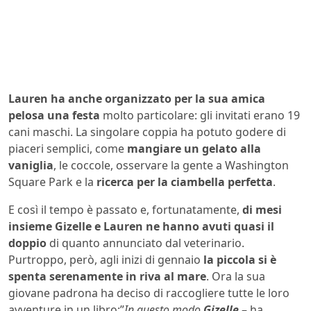
Lauren ha anche organizzato per la sua amica
pelosa una festa
molto particolare: gli invitati erano 19
cani maschi. La singolare coppia ha potuto godere di
piaceri semplici, come
mangiare un gelato alla
vaniglia
, le coccole, osservare la gente a Washington
Square Park e la
ricerca per la ciambella perfetta
.
E così il tempo è passato e, fortunatamente,
di mesi
insieme Gizelle e Lauren ne hanno avuti quasi il
doppio
di quanto annunciato dal veterinario.
Purtroppo, però, agli inizi di gennaio
la piccola si è
spenta serenamente in riva al mare
. Ora la sua
giovane padrona ha deciso di raccogliere tutte le loro
avventure in un libro:”
In questo modo
Gizelle
– ha