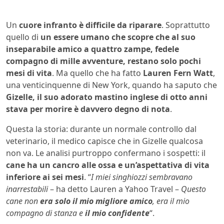
Un
cuore infranto è difficile da riparare
. Soprattutto
quello di
un essere umano che scopre che al suo
inseparabile amico a quattro zampe, fedele
compagno di mille avventure, restano solo pochi
mesi di vita
. Ma quello che ha fatto
Lauren Fern Watt
,
una venticinquenne di New York, quando ha saputo che
Gizelle, il suo adorato mastino inglese di otto anni
stava per morire è davvero degno di nota
.
Questa la storia: durante un normale controllo dal
veterinario, il medico capisce che in Gizelle qualcosa
non va. Le analisi purtroppo confermano i sospetti: il
cane ha un cancro alle ossa e un’aspettativa di vita
inferiore ai sei mesi
. “
I miei singhiozzi sembravano
inarrestabili
– ha detto Lauren a Yahoo Travel –
Questo
cane non
era solo il mio migliore amico
, era il mio
compagno di stanza e
il mio confidente
“.