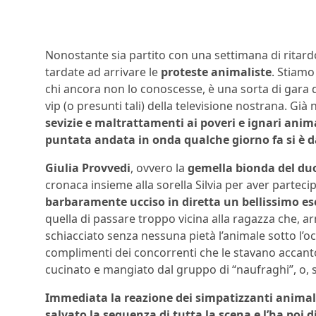
Nonostante sia partito con una settimana di ritard
tardate ad arrivare le
proteste animaliste
. Stiamo
chi ancora non lo conoscesse, è una sorta di gara 
vip (o presunti tali) della televisione nostrana. Già n
sevizie e maltrattamenti ai poveri e ignari anim
puntata andata in onda qualche giorno fa si è d
Giulia Provvedi
, ovvero la
gemella bionda del du
cronaca insieme alla sorella Silvia per aver partec
barbaramente ucciso in diretta un bellissimo e
quella di passare troppo vicina alla ragazza che, a
schiacciato senza nessuna pietà l’animale sotto l’occ
complimenti dei concorrenti che le stavano accanto).
cucinato e mangiato dal gruppo di “naufraghi”, o, 
Immediata la reazione dei simpatizzanti animali
salvato la sequenza di tutta la scena e l’ha poi d