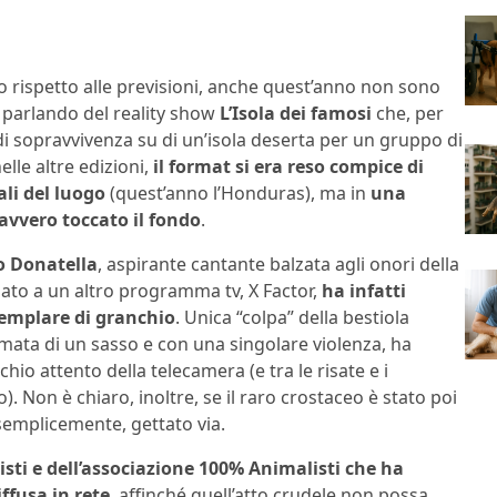
o rispetto alle previsioni, anche quest’anno non sono
 parlando del reality show
L’Isola dei famosi
che, per
di sopravvivenza su di un’isola deserta per un gruppo di
elle altre edizioni,
il format si era reso compice di
ali del luogo
(quest’anno l’Honduras), ma in
una
avvero toccato il fondo
.
o Donatella
, aspirante cantante balzata agli onori della
ipato a un altro programma tv, X Factor,
ha infatti
semplare di granchio
. Unica “colpa” della bestiola
rmata di un sasso e con una singolare violenza, ha
hio attento della telecamera (e tra le risate e i
 Non è chiaro, inoltre, se il raro crostaceo è stato poi
semplicemente, gettato via.
sti e dell’associazione 100% Animalisti che ha
iffusa in rete
, affinché quell’atto crudele non possa