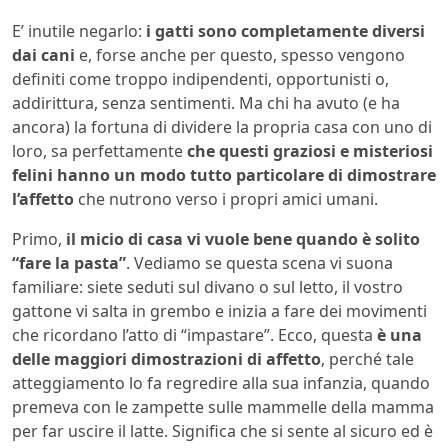
E’ inutile negarlo:
i gatti sono completamente diversi
dai cani
e, forse anche per questo, spesso vengono
definiti come troppo indipendenti, opportunisti o,
addirittura, senza sentimenti. Ma chi ha avuto (e ha
ancora) la fortuna di dividere la propria casa con uno di
loro, sa perfettamente
che questi graziosi e misteriosi
felini hanno un modo tutto particolare di dimostrare
l’affetto
che nutrono verso i propri amici umani.
Primo,
il micio di casa vi vuole bene quando è solito
“fare la pasta”
. Vediamo se questa scena vi suona
familiare: siete seduti sul divano o sul letto, il vostro
gattone vi salta in grembo e inizia a fare dei movimenti
che ricordano l’atto di “impastare”. Ecco, questa
è una
delle maggiori dimostrazioni di affetto
, perché tale
atteggiamento lo fa regredire alla sua infanzia, quando
premeva con le zampette sulle mammelle della mamma
per far uscire il latte. Significa che si sente al sicuro ed è