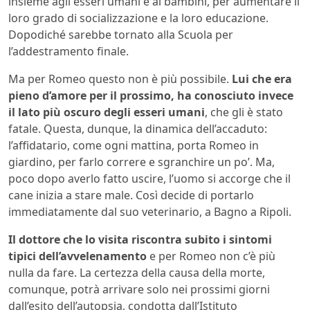
insieme agli esseri umani e ai bambini, per aumentare il
loro grado di socializzazione e la loro educazione.
Dopodiché sarebbe tornato alla Scuola per
l’addestramento finale.
Ma per Romeo questo non è più possibile.
Lui che era
pieno d’amore per il prossimo, ha conosciuto invece
il lato più oscuro degli esseri umani
, che gli è stato
fatale. Questa, dunque, la dinamica dell’accaduto:
l’affidatario, come ogni mattina, porta Romeo in
giardino, per farlo correre e sgranchire un po’. Ma,
poco dopo averlo fatto uscire, l’uomo si accorge che il
cane inizia a stare male. Così decide di portarlo
immediatamente dal suo veterinario, a Bagno a Ripoli.
Il dottore che lo visita riscontra subito i sintomi
tipici dell’avvelenamento
e per Romeo non c’è più
nulla da fare. La certezza della causa della morte,
comunque, potrà arrivare solo nei prossimi giorni
dall’esito dell’autopsia, condotta dall’Istituto