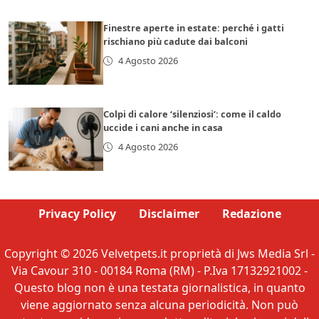
Finestre aperte in estate: perché i gatti
rischiano più cadute dai balconi
4 Agosto 2026
Colpi di calore ‘silenziosi’: come il caldo
uccide i cani anche in casa
4 Agosto 2026
Privacy Policy
Disclaimer
Redazione
Copyright © 2026 Velvetpets.it proprietà di Jws Media Srl -
Via Cavour 310 - 00184 Roma (RM) - P.Iva 17132921002 -
Questo blog non è una testata giornalistica, in quanto
viene aggiornato senza alcuna periodicità. Non può