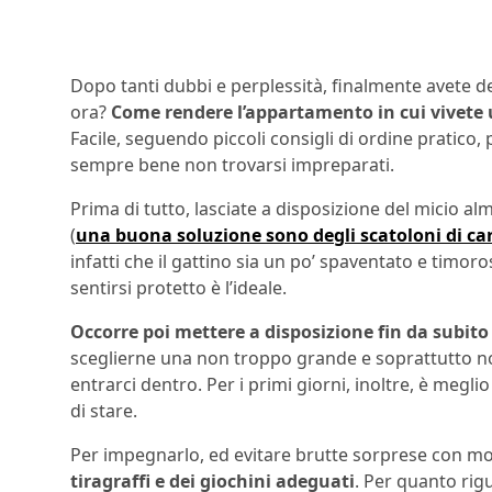
Dopo tanti dubbi e perplessità, finalmente avete d
ora?
Come rendere l’appartamento in cui vivete u
Facile, seguendo piccoli consigli di ordine pratico
sempre bene non trovarsi impreparati.
Prima di tutto, lasciate a disposizione del micio al
(
una buona soluzione sono degli scatoloni di ca
infatti che il gattino sia un po’ spaventato e timo
sentirsi protetto è l’ideale.
Occorre poi mettere a disposizione fin da subito 
sceglierne una non troppo grande e soprattutto non 
entrarci dentro. Per i primi giorni, inoltre, è meglio
di stare.
Per impegnarlo, ed evitare brutte sorprese con mob
tiragraffi e dei giochini adeguati
. Per quanto rig