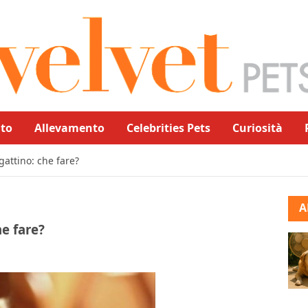
to
Allevamento
Celebrities Pets
Curiosità
gattino: che fare?
A
he fare?