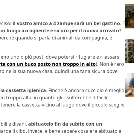
eciso:
il vostro amico a 4 zampe sarà un bel gattino
. E
n luogo accogliente e sicuro per il nuovo arrivato?
, perché quando si parla di animali da compagnia, è
meno uno o più posti dove potersi rifugiare e rilassarsi
rta con un buco posto non troppo in alto
). Non è raro
roso nella sua nuova casa, quindi una tana sicura dove
la cassetta igienica
. Finché è ancora cucciolo è meglio
troppo alta, in quanto gli risulterebbe difficile
 tenere la cassetta vicino al luogo dove il piccolo sceglie
ili e divani,
abituatelo fin da subito con un
uarda il cibo, invece, è bene sapere cosa era abituato a