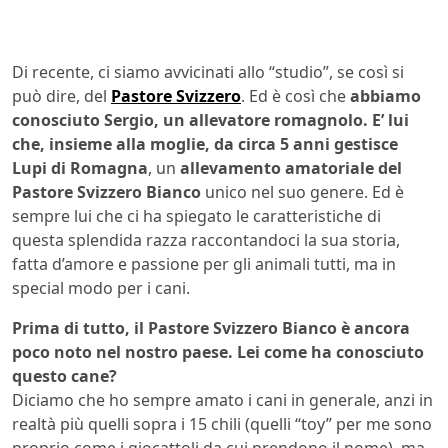
Di recente, ci siamo avvicinati allo “studio”, se così si
può dire, del
Pastore Svizzero
. Ed è così che
abbiamo
conosciuto Sergio, un allevatore romagnolo. E’ lui
che, insieme alla moglie, da circa 5 anni gestisce
Lupi di Romagna
, un
allevamento amatoriale del
Pastore Svizzero Bianco
unico nel suo genere. Ed è
sempre lui che ci ha spiegato le caratteristiche di
questa splendida razza raccontandoci la sua storia,
fatta d’amore e passione per gli animali tutti, ma in
special modo per i cani.
Prima di tutto, il Pastore Svizzero Bianco è ancora
poco noto nel nostro paese. Lei come ha conosciuto
questo cane?
Diciamo che ho sempre amato i cani in generale, anzi in
realtà più quelli sopra i 15 chili (quelli “toy” per me sono
proprio come i giocattoli da cui prendono il nome), ma