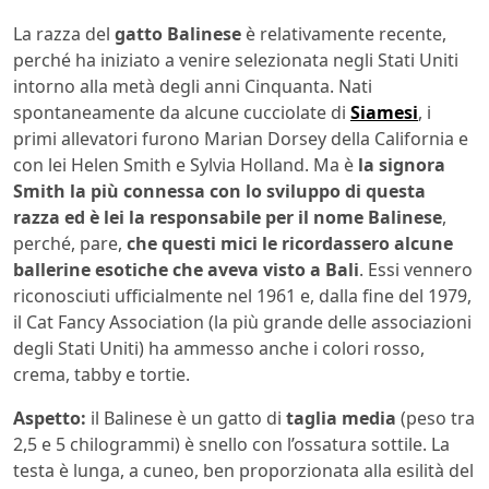
La razza del
gatto Balinese
è relativamente recente,
perché ha iniziato a venire selezionata negli Stati Uniti
intorno alla metà degli anni Cinquanta. Nati
spontaneamente da alcune cucciolate di
Siamesi
, i
primi allevatori furono Marian Dorsey della California e
con lei Helen Smith e Sylvia Holland. Ma è
la signora
Smith la più connessa con lo sviluppo di questa
razza ed è lei la responsabile per il nome Balinese
,
perché, pare,
che questi mici le ricordassero alcune
ballerine esotiche che aveva visto a Bali
. Essi vennero
riconosciuti ufficialmente nel 1961 e, dalla fine del 1979,
il Cat Fancy Association (la più grande delle associazioni
degli Stati Uniti) ha ammesso anche i colori rosso,
crema, tabby e tortie.
Aspetto:
il Balinese è un gatto di
taglia media
(peso tra
2,5 e 5 chilogrammi) è snello con l’ossatura sottile. La
testa è lunga, a cuneo, ben proporzionata alla esilità del