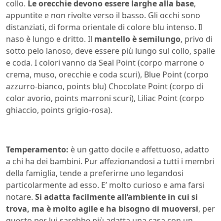
collo.
Le orecchie devono essere larghe alla base
,
appuntite e non rivolte verso il basso. Gli occhi sono
distanziati, di forma orientale di colore blu intenso. Il
naso è lungo e dritto. Il
mantello è semilungo
, privo di
sotto pelo lanoso, deve essere più lungo sul collo, spalle
e coda. I colori vanno da Seal Point (corpo marrone o
crema, muso, orecchie e coda scuri), Blue Point (corpo
azzurro-bianco, points blu) Chocolate Point (corpo di
color avorio, points marroni scuri), Liliac Point (corpo
ghiaccio, points grigio-rosa).
Temperamento:
è un gatto docile e affettuoso, adatto
a chi ha dei bambini. Pur affezionandosi a tutti i membri
della famiglia, tende a preferirne uno legandosi
particolarmente ad esso. E’ molto curioso e ama farsi
notare.
Si adatta facilmente all’ambiente in cui si
trova, ma è molto agile e ha bisogno di muoversi
, per
questo per lui sarebbe più adatta una casa con un