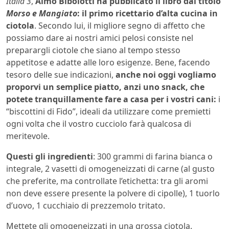
Italia 3
,
Almo Bibolotti ha pubblicato il libro dal titolo
Morso e Mangiato
: il primo ricettario d’alta cucina in
ciotola
. Secondo lui, il migliore segno di affetto che
possiamo dare ai nostri amici pelosi consiste nel
preparargli ciotole che siano al tempo stesso
appetitose e adatte alle loro esigenze. Bene, facendo
tesoro delle sue indicazioni,
anche noi oggi vogliamo
proporvi un semplice piatto, anzi uno snack, che
potete tranquillamente fare a casa per i vostri cani:
i
“biscottini di Fido”, ideali da utilizzare come premietti
ogni volta che il vostro cucciolo farà qualcosa di
meritevole.
Questi gli ingredienti
: 300 grammi di farina bianca o
integrale, 2 vasetti di omogeneizzati di carne (al gusto
che preferite, ma controllate l’etichetta: tra gli aromi
non deve essere presente la polvere di cipolle), 1 tuorlo
d’uovo, 1 cucchiaio di prezzemolo tritato.
Mettete gli omogeneizzati in una grossa ciotola.