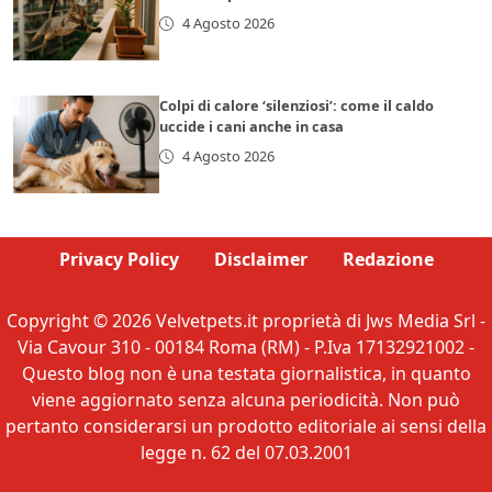
4 Agosto 2026
Colpi di calore ‘silenziosi’: come il caldo
uccide i cani anche in casa
4 Agosto 2026
Privacy Policy
Disclaimer
Redazione
Copyright © 2026 Velvetpets.it proprietà di Jws Media Srl -
Via Cavour 310 - 00184 Roma (RM) - P.Iva 17132921002 -
Questo blog non è una testata giornalistica, in quanto
viene aggiornato senza alcuna periodicità. Non può
pertanto considerarsi un prodotto editoriale ai sensi della
legge n. 62 del 07.03.2001