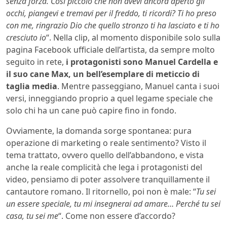
senza forza. Così piccolo che non avevi ancora aperto gli
occhi, piangevi e tremavi per il freddo, ti ricordi? Ti ho preso
con me, ringrazio Dio che quello stronzo ti ha lasciato e ti ho
cresciuto io
“. Nella clip, al momento disponibile solo sulla
pagina Facebook ufficiale dell’artista, da sempre molto
seguito in rete,
i protagonisti sono Manuel Cardella e
il suo cane Max, un bell’esemplare di meticcio di
taglia media
. Mentre passeggiano, Manuel canta i suoi
versi, inneggiando proprio a quel legame speciale che
solo chi ha un cane può capire fino in fondo.
Ovviamente, la domanda sorge spontanea: pura
operazione di marketing o reale sentimento? Visto il
tema trattato, ovvero quello dell’abbandono, e vista
anche la reale complicità che lega i protagonisti del
video, pensiamo di poter assolvere tranquillamente il
cantautore romano. Il ritornello, poi non è male: “
Tu sei
un essere speciale, tu mi insegnerai ad amare… Perché tu sei
casa, tu sei me
“. Come non essere d’accordo?