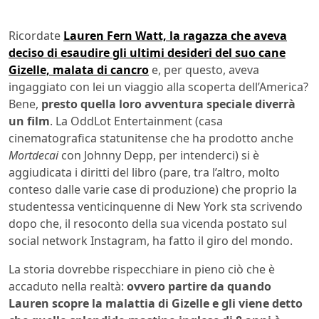
Ricordate
Lauren Fern Watt, la ragazza che aveva
deciso di esaudire gli ultimi desideri del suo cane
Gizelle, malata di cancro
e, per questo, aveva
ingaggiato con lei un viaggio alla scoperta dell’America?
Bene,
presto quella loro avventura speciale diverrà
un film
. La OddLot Entertainment (casa
cinematografica statunitense che ha prodotto anche
Mortdecai
con Johnny Depp, per intenderci) si è
aggiudicata i diritti del libro (pare, tra l’altro, molto
conteso dalle varie case di produzione) che proprio la
studentessa venticinquenne di New York sta scrivendo
dopo che, il resoconto della sua vicenda postato sul
social network Instagram, ha fatto il giro del mondo.
La storia dovrebbe rispecchiare in pieno ciò che è
accaduto nella realtà:
ovvero partire da quando
Lauren scopre la malattia di Gizelle e gli viene detto