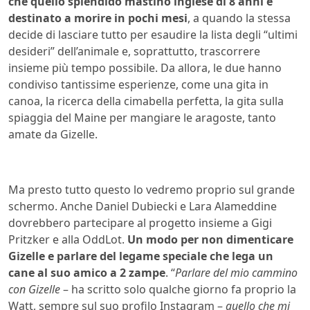
che quello splendido mastino inglese di 8 anni è
destinato a morire in pochi mesi
, a quando la stessa
decide di lasciare tutto per esaudire la lista degli “ultimi
desideri” dell’animale e, soprattutto, trascorrere
insieme più tempo possibile. Da allora, le due hanno
condiviso tantissime esperienze, come una gita in
canoa, la ricerca della cimabella perfetta, la gita sulla
spiaggia del Maine per mangiare le aragoste, tanto
amate da Gizelle.
Ma presto tutto questo lo vedremo proprio sul grande
schermo. Anche Daniel Dubiecki e Lara Alameddine
dovrebbero partecipare al progetto insieme a Gigi
Pritzker e alla OddLot.
Un modo per non dimenticare
Gizelle e parlare del legame speciale che lega un
cane al suo amico a 2 zampe
. “
Parlare del mio cammino
con Gizelle
– ha scritto solo qualche giorno fa proprio la
Watt, sempre sul suo profilo Instagram –
quello che mi