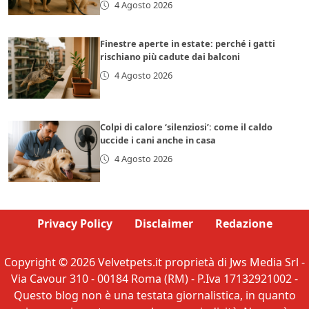
4 Agosto 2026
Finestre aperte in estate: perché i gatti
rischiano più cadute dai balconi
4 Agosto 2026
Colpi di calore ‘silenziosi’: come il caldo
uccide i cani anche in casa
4 Agosto 2026
Privacy Policy
Disclaimer
Redazione
Copyright © 2026 Velvetpets.it proprietà di Jws Media Srl -
Via Cavour 310 - 00184 Roma (RM) - P.Iva 17132921002 -
Questo blog non è una testata giornalistica, in quanto