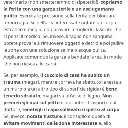
veterinario (non smetteremmo di ripeterlo!),
copriamo
la ferita con una garza sterile e un asciugamano
pulito
. Esercitate pressione sulla ferita per bloccare
l’emorragia. Se nell’area interessate notate un corpo
estraneo è meglio non provare a toglierlo, lasciate che
ci pensi il medico. Se, invece, il taglio non sanguina,
potete provare a rimuovere oggetti e detriti e poi pulire
la zona con una soluzione salina o acqua pulita.
Applicate comunque la garza e bendate l’area, in modo
che non riesca a leccarsi.
Se, per esempio,
il cucciolo di casa ha subito un
trauma
(magari, mentre correva ha sbattuto la testa a
un muro o a un altro tipo di superficie rigida) è
bene
tenerlo sdraiato
, magari su un’asse di legno.
Non
premetegli mai sul petto
e, durante il trasporto dal
dottore,
tenetegli il capo sollevato rispetto al corpo
.
Se, invece,
notate fratture
, il consiglio è quello di
evitare movimenti della zona interessata
e, allo