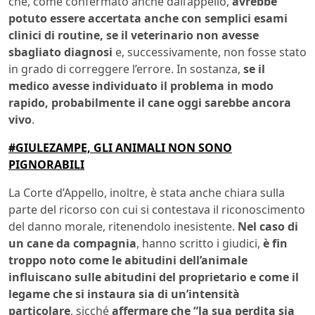
che, come confermato anche dall’appello,
avrebbe
potuto essere accertata anche con semplici esami
clinici di routine, se il veterinario non avesse
sbagliato diagnosi
e, successivamente, non fosse stato
in grado di correggere l’errore. In sostanza,
se il
medico avesse individuato il problema in modo
rapido, probabilmente il cane oggi sarebbe ancora
vivo
.
#GIULEZAMPE, GLI ANIMALI NON SONO
PIGNORABILI
La Corte d’Appello, inoltre, è stata anche chiara sulla
parte del ricorso con cui si contestava il riconoscimento
del danno morale, ritenendolo inesistente.
Nel caso di
un cane da compagnia
, hanno scritto i giudici,
è fin
troppo noto come le abitudini dell’animale
influiscano sulle abitudini del proprietario e come il
legame che si instaura sia di un’intensità
particolare
, sicché
affermare che “la sua perdita sia