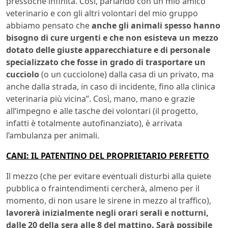
pressoché infinita. Così, parlando con un mio amico
veterinario e con gli altri volontari del mio gruppo
abbiamo pensato che
anche gli animali spesso hanno
bisogno di cure urgenti e che non esisteva un mezzo
dotato delle giuste apparecchiature e di personale
specializzato che fosse in grado di trasportare un
cucciolo
(o un cucciolone) dalla casa di un privato, ma
anche dalla strada, in caso di incidente, fino alla clinica
veterinaria più vicina”. Così, mano, mano e grazie
all’impegno e alle tasche dei volontari (il progetto,
infatti è totalmente autofinanziato), è arrivata
l’ambulanza per animali.
CANI: IL PATENTINO DEL PROPRIETARIO PERFETTO
Il mezzo (che per evitare eventuali disturbi alla quiete
pubblica o fraintendimenti cercherà, almeno per il
momento, di non usare le sirene in mezzo al traffico),
lavorerà inizialmente negli orari serali e notturni,
dalle 20 della sera alle 8 del mattino. Sarà possibile