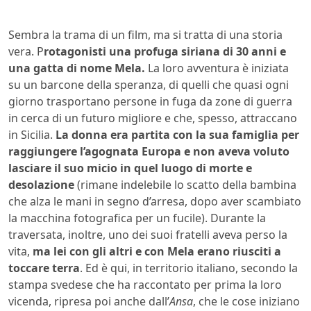
Sembra la trama di un film, ma si tratta di una storia
vera. P
rotagonisti una profuga siriana di 30 anni e
una gatta di nome Mela.
La loro avventura è iniziata
su un barcone della speranza, di quelli che quasi ogni
giorno trasportano persone in fuga da zone di guerra
in cerca di un futuro migliore e che, spesso, attraccano
in Sicilia.
La donna era partita con la sua famiglia per
raggiungere l’agognata Europa e non aveva voluto
lasciare il suo micio in quel luogo di morte e
desolazione
(rimane indelebile lo scatto della bambina
che alza le mani in segno d’arresa, dopo aver scambiato
la macchina fotografica per un fucile). Durante la
traversata, inoltre, uno dei suoi fratelli aveva perso la
vita,
ma lei con gli altri e con Mela erano riusciti a
toccare terra
. Ed è qui, in territorio italiano, secondo la
stampa svedese che ha raccontato per prima la loro
vicenda, ripresa poi anche dall’
Ansa
, che le cose iniziano