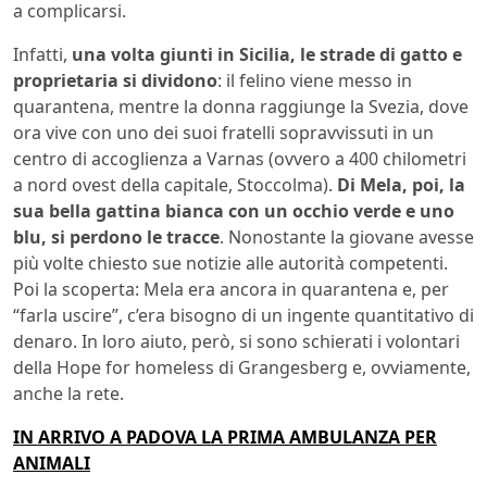
a complicarsi.
Infatti,
una volta giunti in Sicilia, le strade di gatto e
proprietaria si dividono
: il felino viene messo in
quarantena, mentre la donna raggiunge la Svezia, dove
ora vive con uno dei suoi fratelli sopravvissuti in un
centro di accoglienza a Varnas (ovvero a 400 chilometri
a nord ovest della capitale, Stoccolma).
Di Mela, poi, la
sua bella gattina bianca con un occhio verde e uno
blu, si perdono le tracce
. Nonostante la giovane avesse
più volte chiesto sue notizie alle autorità competenti.
Poi la scoperta: Mela era ancora in quarantena e, per
“farla uscire”, c’era bisogno di un ingente quantitativo di
denaro. In loro aiuto, però, si sono schierati i volontari
della Hope for homeless di Grangesberg e, ovviamente,
anche la rete.
IN ARRIVO A PADOVA LA PRIMA AMBULANZA PER
ANIMALI