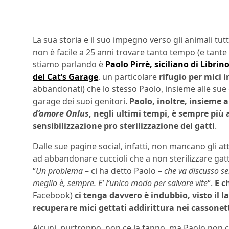
La sua storia e il suo impegno verso gli animali tutt
non è facile a 25 anni trovare tanto tempo (e tante n
stiamo parlando è
Paolo Pirrè, siciliano di Libri
del Cat’s Garage
, un particolare
rifugio per mici i
abbandonati) che lo stesso Paolo, insieme alle sue 
garage dei suoi genitori.
Paolo, inoltre, insieme a
d’amore Onlus
, negli ultimi tempi, è sempre più
sensibilizzazione pro sterilizzazione dei gatti
.
Dalle sue pagine social, infatti, non mancano gli at
ad abbandonare cuccioli che a non sterilizzare gatti a
“
Un problema
– ci ha detto Paolo –
che va discusso se
meglio è, sempre. E’ l’unico modo per salvare vite
“.
E c
Facebook)
ci tenga davvero è indubbio, visto il 
recuperare mici gettati addirittura nei cassonet
Alcuni, purtroppo, non ce la fanno, ma Paolo non c