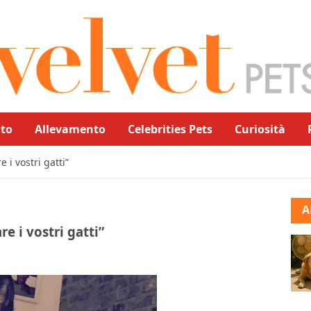
to
Allevamento
Celebrities Pets
Curiosità
e i vostri gatti”
A
re i vostri gatti”