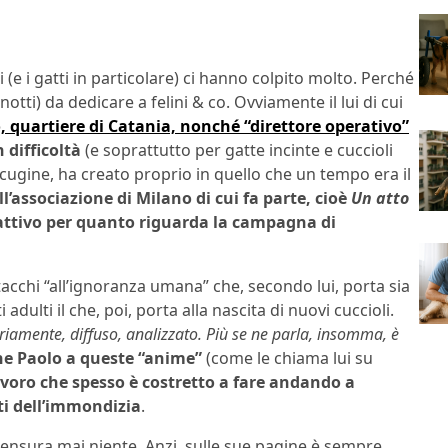
i (e i gatti in particolare) ci hanno colpito molto. Perché
otti) da dedicare a felini & co. Ovviamente il lui di cui
no, quartiere di Catania, nonché “direttore operativo”
n difficoltà
(e soprattutto per gatte incinte e cuccioli
cugine, ha creato proprio in quello che un tempo era il
ll’associazione di Milano di cui fa parte, cioè
Un atto
 attivo per quanto riguarda la campagna di
tacchi “all’ignoranza umana” che, secondo lui, porta sia
dulti il che, poi, porta alla nascita di nuovi cuccioli.
riamente, diffuso, analizzato. Più se ne parla, insomma, è
he Paolo a queste “anime”
(come le chiama lui su
lavoro che spesso è costretto a fare andando a
ti dell’immondizia
.
ensura mai niente. Anzi, sulle sue pagine è sempre