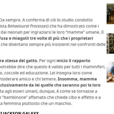
 Da sempre. A conferma di ciò lo studio condotto
vista
Behavioural Processes
) che ha dimostrato come i
ate dai neonati per ingraziarsi le loro “mamme” umane. Il
usa e miagolii tre volte di più che i proprietari
ci, che diventano sempre più insistenti nei confronti delle
ra stessa del gatto
. Per ogni
micio il rapporto
 potrebbe dire che questo è valido per tutti i mammiferi,
cibo, coccole ed educazione. Lei insegna loro come
nsiderare amico e chi temere.
Insomma, mamma
sclusivamente da lei quelle che saranno poi le loro
rta agli esseri umani, dunque, è come se tornasse a
un “bambinone” affamato che chiede cibo e affetto e a
una femmina piuttosto che un maschio.
 DI JACKSON GALAXY