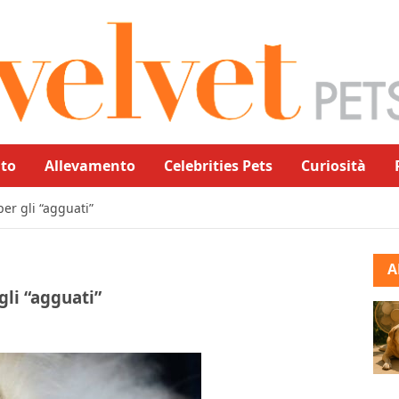
to
Allevamento
Celebrities Pets
Curiosità
per gli “agguati”
A
gli “agguati”