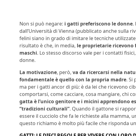
Non si può negare:
i gatti preferiscono le donne
.
dall’Università di Vienna (pubblicato anche sulla ri
felini siano in grado di imitare le tecniche utilizz
risultato è che, in media,
le proprietarie ricevono f
maschi
. Lo stesso discorso vale per i contatti fisi
donne.
La motivazione
, però,
va da ricercarsi nella natu
fondamentale è quello con la propria madre
. Si
ma per i gatti ancor di più: è da lei che ricevono 
comportarsi, come cacciare, cosa mangiare, chi co
gatta è l’unico genitore e i micini apprendono e
“tradizioni culturali”
. Quando il gattone si rappo
essere il cucciolo che fa le richieste alla mamma, 
questo richiamo è molto più facile che risponda 
GATTI: LE DIECI REGOLE PER VIVERE CON LORO