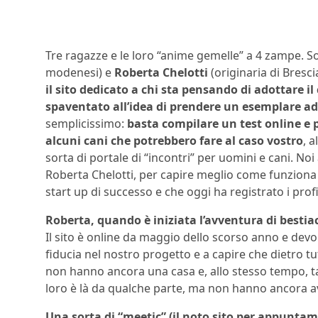
Tre ragazze e le loro “anime gemelle” a 4 zampe. 
modenesi) e
Roberta Chelotti
(originaria di Bresc
il sito dedicato a chi sta pensando di adottare i
spaventato all’idea di prendere un esemplare adu
semplicissimo:
basta compilare un test online e po
alcuni cani che potrebbero fare al caso vostro
, 
sorta di portale di “incontri” per uomini e cani. No
Roberta Chelotti, per capire meglio come funziona 
start up di successo e che oggi ha registrato i profil
Roberta, quando è iniziata l’avventura di besti
Il sito è online da maggio dello scorso anno e devo
fiducia nel nostro progetto e a capire che dietro tut
non hanno ancora una casa e, allo stesso tempo, 
loro è là da qualche parte, ma non hanno ancora av
Una sorta di “meetic” (il noto sito per appuntam