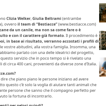
Sono
Clizia Welker
,
Giulia Beltrami
(entrambe
ia), ovvero
il team di “Bestiacce”
(www.bestiacce.com)
l cane da un canile, ma non sa come fare o è
lto e con il carattere già formato
. Il procedimento è
i, in base ai risultato, verranno accostati i profili di
alle vostre abitudini, alla vostra famiglia. Insomma, una
i abbiamo parlato con una delle ideatrici del progetto,
questo servizio che in poco tempo si è rivelato una
i di circa 400 cani, provenienti da diverse zone d’Italia.
acce.com?
 dire che piano piano le persone iniziano ad avere
to questo c’è solo la voglia di aiutare tanti animali che
tante persone che sanno che il compagno perfetto per
uto la fortuna di incontrarlo.
enti) per pelosi quindi?