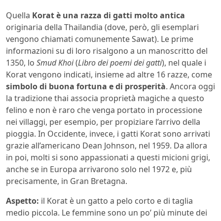
Quella
Korat è una razza di gatti molto antica
originaria della Thailandia (dove, però, gli esemplari
vengono chiamati comunemente Sawat). Le prime
informazioni su di loro risalgono a un manoscritto del
1350, lo
Smud Khoi
(
Libro dei poemi dei gatti
), nel quale i
Korat vengono indicati, insieme ad altre 16 razze, come
simbolo di buona fortuna e di prosperità
. Ancora oggi
la tradizione thai associa proprietà magiche a questo
felino e non è raro che venga portato in processione
nei villaggi, per esempio, per propiziare l’arrivo della
pioggia. In Occidente, invece, i gatti Korat sono arrivati
grazie all’americano Dean Johnson, nel 1959. Da allora
in poi, molti si sono appassionati a questi micioni grigi,
anche se in Europa arrivarono solo nel 1972 e, più
precisamente, in Gran Bretagna.
Aspetto:
il Korat è un gatto a pelo corto e di taglia
medio piccola. Le femmine sono un po’ più minute dei