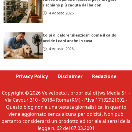
rischiano più cadute dai balconi
4 Agosto 2026
Colpi di calore ‘silenziosi’: come il caldo
uccide i cani anche in casa
4 Agosto 2026
Privacy Policy
Disclaimer
Redazione
Copyright © 2026 Velvetpets.it proprietà di Jws Media Srl -
Via Cavour 310 - 00184 Roma (RM) - P.Iva 17132921002 -
Questo blog non è una testata giornalistica, in quanto
viene aggiornato senza alcuna periodicità. Non può
pertanto considerarsi un prodotto editoriale ai sensi della
legge n. 62 del 07.03.2001