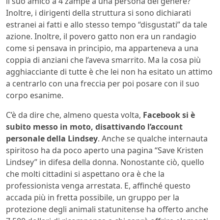
il suo amico a 4 zampe a una persona del genere?
Inoltre, i dirigenti della struttura si sono dichiarati
estranei ai fatti e allo stesso tempo “disgustati” da tale
azione. Inoltre, il povero gatto non era un randagio
come si pensava in principio, ma apparteneva a una
coppia di anziani che l’aveva smarrito. Ma la cosa più
agghiacciante di tutte è che lei non ha esitato un attimo
a centrarlo con una freccia per poi posare con il suo
corpo esanime.
C’è da dire che, almeno questa volta,
Facebook si è
subito messo in moto, disattivando l’account
personale della Lindsey
. Anche se qualche internauta
spiritoso ha da poco aperto una pagina “Save Kristen
Lindsey” in difesa della donna. Nonostante ciò, quello
che molti cittadini si aspettano ora è che la
professionista venga arrestata. E, affinché questo
accada più in fretta possibile, un gruppo per la
protezione degli animali statunitense ha offerto anche