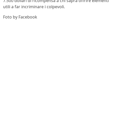
7.500 dollari di ricompensa a chi saprà offrire elementi
utili a far incriminare i colpevoli.
Foto by Facebook