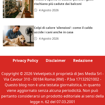
rischiano più cadute dai balconi
4 Agosto 2026
Colpi di calore ‘silenziosi’: come il caldo
uccide i cani anche in casa
4 Agosto 2026
Privacy Policy
Disclaimer
Redazione
Copyright © 2026 Velvetpets.it proprietà di Jws Media Srl -
Via Cavour 310 - 00184 Roma (RM) - P.Iva 17132921002 -
Questo blog non è una testata giornalistica, in quanto
viene aggiornato senza alcuna periodicità. Non può
pertanto considerarsi un prodotto editoriale ai sensi della
legge n. 62 del 07.03.2001