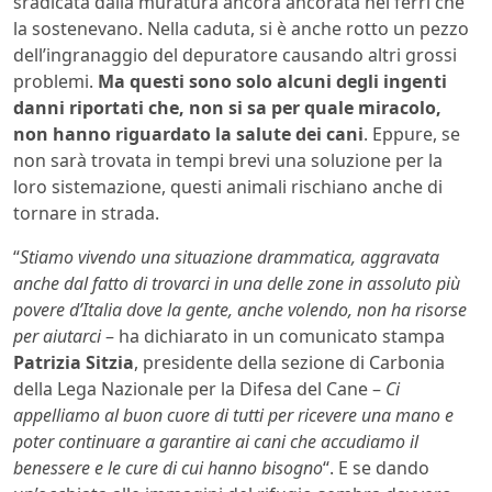
sradicata dalla muratura ancora ancorata nei ferri che
la sostenevano. Nella caduta, si è anche rotto un pezzo
dell’ingranaggio del depuratore causando altri grossi
problemi.
Ma questi sono solo alcuni degli ingenti
danni riportati che, non si sa per quale miracolo,
non hanno riguardato la salute dei cani
. Eppure, se
non sarà trovata in tempi brevi una soluzione per la
loro sistemazione, questi animali rischiano anche di
tornare in strada.
“
Stiamo vivendo una situazione drammatica, aggravata
anche dal fatto di trovarci in una delle zone in assoluto più
povere d’Italia dove la gente, anche volendo, non ha risorse
per aiutarci
– ha dichiarato in un comunicato stampa
Patrizia Sitzia
, presidente della sezione di Carbonia
della Lega Nazionale per la Difesa del Cane –
Ci
appelliamo al buon cuore di tutti per ricevere una mano e
poter continuare a garantire ai cani che accudiamo il
benessere e le cure di cui hanno bisogno
“. E se dando