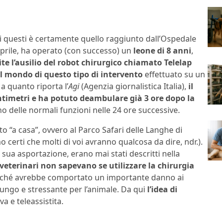
di questi è certamente quello raggiunto dall’Ospedale
 aprile, ha operato (con successo) un
leone di 8 anni
,
te l’ausilio del robot chirurgico chiamato Telelap
l mondo di questo tipo di intervento
effettuato su un
a quanto riporta l’
Agi
(Agenzia giornalistica Italia),
il
centimetri e ha potuto deambulare già 3 ore dopo la
no delle normali funzioni nelle 24 ore successive.
to “a casa”, ovvero al Parco Safari delle Langhe di
certi che molti di voi avranno qualcosa da dire, ndr.).
sua asportazione, erano mai stati descritti nella
 veterinari non sapevano se utilizzare la chirurgia
rché avrebbe comportato un importante danno ai
lungo e stressante per l’animale. Da qui
l’idea di
va e teleassistita.