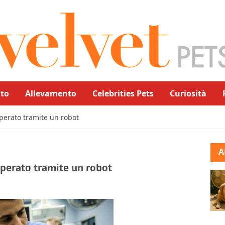
to
Allevamento
Celebrities Pets
Curiosità
operato tramite un robot
A
operato tramite un robot