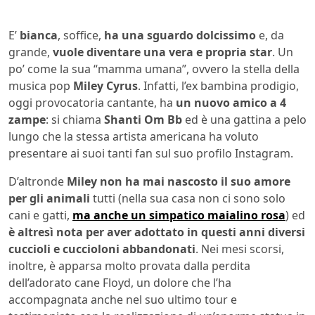
E’
bianca
, soffice,
ha una sguardo dolcissimo
e, da
grande,
vuole diventare una vera e propria star
. Un
po’ come la sua “mamma umana”, ovvero la stella della
musica pop
Miley Cyrus
. Infatti, l’ex bambina prodigio,
oggi provocatoria cantante, ha
un nuovo amico a 4
zampe
: si chiama
Shanti Om Bb
ed è una gattina a pelo
lungo che la stessa artista americana ha voluto
presentare ai suoi tanti fan sul suo profilo Instagram.
D’altronde
Miley non ha mai nascosto il suo amore
per gli animali
tutti (nella sua casa non ci sono solo
cani e gatti,
ma anche un simpatico maialino rosa
) ed
è altresì nota per aver adottato in questi anni diversi
cuccioli e cuccioloni abbandonati
. Nei mesi scorsi,
inoltre, è apparsa molto provata dalla perdita
dell’adorato cane Floyd, un dolore che l’ha
accompagnata anche nel suo ultimo tour e