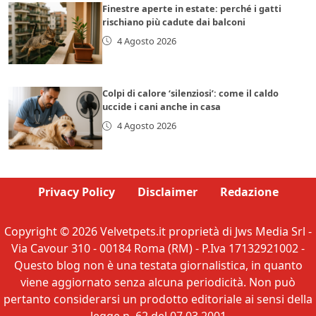
Finestre aperte in estate: perché i gatti
rischiano più cadute dai balconi
4 Agosto 2026
Colpi di calore ‘silenziosi’: come il caldo
uccide i cani anche in casa
4 Agosto 2026
Privacy Policy
Disclaimer
Redazione
Copyright © 2026 Velvetpets.it proprietà di Jws Media Srl -
Via Cavour 310 - 00184 Roma (RM) - P.Iva 17132921002 -
Questo blog non è una testata giornalistica, in quanto
viene aggiornato senza alcuna periodicità. Non può
pertanto considerarsi un prodotto editoriale ai sensi della