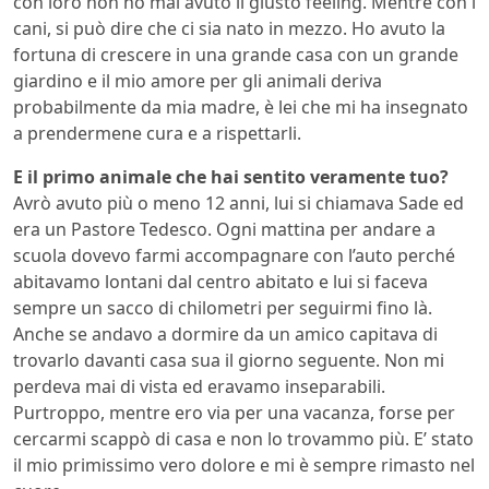
con loro non ho mai avuto il giusto feeling. Mentre con i
cani, si può dire che ci sia nato in mezzo. Ho avuto la
fortuna di crescere in una grande casa con un grande
giardino e il mio amore per gli animali deriva
probabilmente da mia madre, è lei che mi ha insegnato
a prendermene cura e a rispettarli.
E il primo animale che hai sentito veramente tuo?
Avrò avuto più o meno 12 anni, lui si chiamava Sade ed
era un Pastore Tedesco. Ogni mattina per andare a
scuola dovevo farmi accompagnare con l’auto perché
abitavamo lontani dal centro abitato e lui si faceva
sempre un sacco di chilometri per seguirmi fino là.
Anche se andavo a dormire da un amico capitava di
trovarlo davanti casa sua il giorno seguente. Non mi
perdeva mai di vista ed eravamo inseparabili.
Purtroppo, mentre ero via per una vacanza, forse per
cercarmi scappò di casa e non lo trovammo più. E’ stato
il mio primissimo vero dolore e mi è sempre rimasto nel