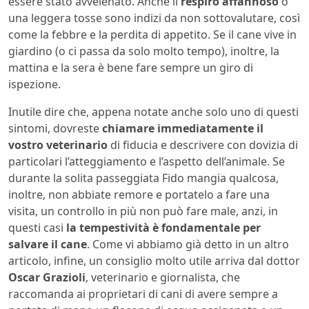
essere stato avvelenato. Anche il
respiro affannoso
o
una leggera tosse sono indizi da non sottovalutare, così
come la febbre e la perdita di appetito. Se il cane vive in
giardino (o ci passa da solo molto tempo), inoltre, la
mattina e la sera è bene fare sempre un giro di
ispezione.
Inutile dire che, appena notate anche solo uno di questi
sintomi, dovreste
chiamare immediatamente il
vostro veterinario
di fiducia e descrivere con dovizia di
particolari l’atteggiamento e l’aspetto dell’animale. Se
durante la solita passeggiata Fido mangia qualcosa,
inoltre, non abbiate remore e portatelo a fare una
visita, un controllo in più non può fare male, anzi, in
questi casi
la tempestività è fondamentale per
salvare il cane
. Come vi abbiamo già detto in un altro
articolo, infine, un consiglio molto utile arriva dal dottor
Oscar Grazioli
, veterinario e giornalista, che
raccomanda ai proprietari di cani di avere sempre a