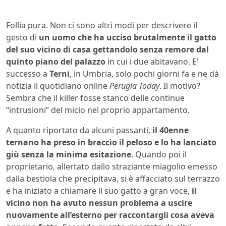
Follia pura. Non ci sono altri modi per descrivere il
gesto di
un uomo che ha ucciso brutalmente il gatto
del suo vicino di casa gettandolo senza remore dal
quinto piano del palazzo
in cui i due abitavano. E’
successo a
Terni
, in Umbria, solo pochi giorni fa e ne dà
notizia il quotidiano online
Perugia Today
. Il motivo?
Sembra che il killer fosse stanco delle continue
“intrusioni” del micio nel proprio appartamento.
A quanto riportato da alcuni passanti,
il 40enne
ternano ha preso in braccio il peloso e lo ha lanciato
giù senza la minima esitazione
. Quando poi il
proprietario, allertato dallo straziante miagolio emesso
dalla bestiola che precipitava, si è affacciato sul terrazzo
e ha iniziato a chiamare il suo gatto a gran voce,
il
vicino non ha avuto nessun problema a uscire
nuovamente all’esterno per raccontargli cosa aveva