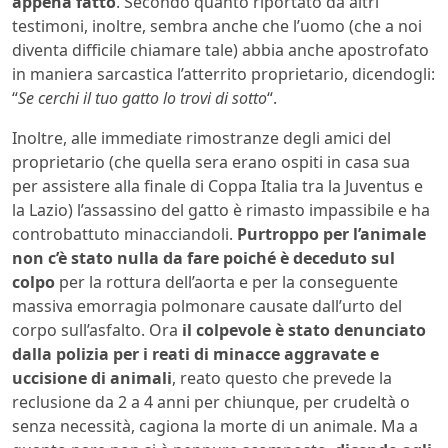
appena fatto
. Secondo quanto riportato da altri
testimoni, inoltre, sembra anche che l’uomo (che a noi
diventa difficile chiamare tale) abbia anche apostrofato
in maniera sarcastica l’atterrito proprietario, dicendogli:
“
Se cerchi il tuo gatto lo trovi di sotto
“.
Inoltre, alle immediate rimostranze degli amici del
proprietario (che quella sera erano ospiti in casa sua
per assistere alla finale di Coppa Italia tra la Juventus e
la Lazio) l’assassino del gatto è rimasto impassibile e ha
controbattuto minacciandoli.
Purtroppo per l’animale
non c’è stato nulla da fare poiché è deceduto sul
colpo
per la rottura dell’aorta e per la conseguente
massiva emorragia polmonare causate dall’urto del
corpo sull’asfalto. Ora
il colpevole è stato denunciato
dalla polizia per i reati di minacce aggravate e
uccisione di animali
, reato questo che prevede la
reclusione da 2 a 4 anni per chiunque, per crudeltà o
senza necessità, cagiona la morte di un animale. Ma a