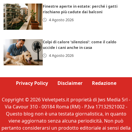
Finestre aperte in estate: perché i gatti
rischiano più cadute dai balconi
4 Agosto 2026
Colpi di calore ‘silenziosi’: come il caldo
uccide i cani anche in casa
4 Agosto 2026
Privacy Policy
Disclaimer
Redazione
Copyright © 2026 Velvetpets.it proprietà di Jws Media Srl -
Via Cavour 310 - 00184 Roma (RM) - P.Iva 17132921002 -
Questo blog non è una testata giornalistica, in quanto
viene aggiornato senza alcuna periodicità. Non può
pertanto considerarsi un prodotto editoriale ai sensi della