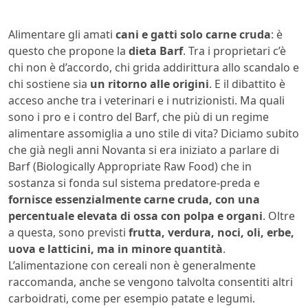
Alimentare gli amati
cani e gatti solo carne cruda
: è
questo che propone la
dieta Barf
. Tra i proprietari c’è
chi non è d’accordo, chi grida addirittura allo scandalo e
chi sostiene sia
un ritorno alle origini
. E il dibattito è
acceso anche tra i veterinari e i nutrizionisti. Ma quali
sono i pro e i contro del Barf, che più di un regime
alimentare assomiglia a uno stile di vita? Diciamo subito
che già negli anni Novanta si era iniziato a parlare di
Barf (Biologically Appropriate Raw Food) che in
sostanza si fonda sul sistema predatore-preda e
fornisce essenzialmente carne cruda, con una
percentuale elevata di ossa con polpa e organi
. Oltre
a questa, sono previsti
frutta, verdura, noci, oli, erbe,
uova e latticini, ma in minore quantità
.
L’alimentazione con cereali non è generalmente
raccomanda, anche se vengono talvolta consentiti altri
carboidrati, come per esempio patate e legumi.