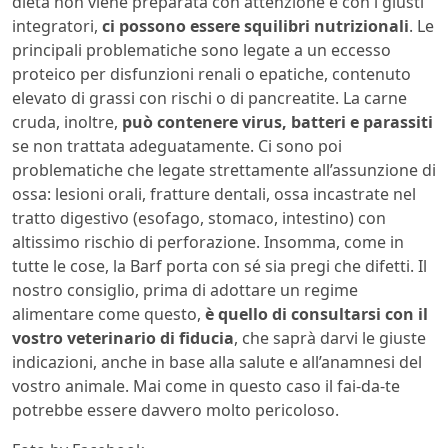
dieta non viene preparata con attenzione e con i giusti
integratori,
ci possono essere squilibri nutrizionali
. Le
principali problematiche sono legate a un eccesso
proteico per disfunzioni renali o epatiche, contenuto
elevato di grassi con rischi o di pancreatite. La carne
cruda, inoltre,
può contenere virus, batteri e parassiti
se non trattata adeguatamente. Ci sono poi
problematiche che legate strettamente all’assunzione di
ossa: lesioni orali, fratture dentali, ossa incastrate nel
tratto digestivo (esofago, stomaco, intestino) con
altissimo rischio di perforazione. Insomma, come in
tutte le cose, la Barf porta con sé sia pregi che difetti. Il
nostro consiglio, prima di adottare un regime
alimentare come questo,
è quello di consultarsi con il
vostro veterinario di fiducia
, che saprà darvi le giuste
indicazioni, anche in base alla salute e all’anamnesi del
vostro animale. Mai come in questo caso il fai-da-te
potrebbe essere davvero molto pericoloso.