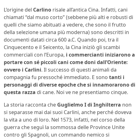
L’origine del
Carlino
risale all’antica Cina. Infatti, cani
chiamati “dal muso corto” (sebbene più alti e robusti di
quelli che siamo abituati a vedere, che sono il frutto
della selezione umana più moderna) sono descritti in
documenti datati circa 600 a.C. Quando poi, tra il
Cinquecento e il Seicento, la Cina iniziò gli scambi
commerciali con l’Europa,
i commercianti iniziarono a
portare con sé piccoli cani come doni dall’Oriente:
ovvero i Carlini
. Il successo di questi animali da
compagnia fu pressoché immediato. E sono
tanti i
personaggi di diverse epoche che si innamorarono di
questa razza
di cane. Noi ve ne presentiamo cinque.
La storia racconta che
Guglielmo I di Inghilterra
non
si separasse mai dai suoi Carlini, anche perché doveva
la vita a uno di loro. Nel 1573, infatti, nel corso della
guerra che seguì la sommossa delle Province Unite
contro gli Spagnoli, un commando nemico si