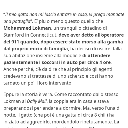
“
Il mio gatto non mi lascia entrare in casa, vi prego mandate
una pattuglia
“. E’ più o meno questo quello che
Mohammed Lokman
, un tranquillo cittadino di
Stamford in Connecticut,
deve aver detto all’operatore
del 911 quando, dopo essere stato morso alla gamba
dal proprio micio di famiglia
, ha deciso di uscire dalla
sua abitazione insieme alla moglie e
di attendere
pazientemente i soccorsi in auto per circa 4 ore
.
Anche perché, c’è da dire che al principio gli agenti
credevano si trattasse di uno scherzo e così hanno
tardato un po’ il loro intervento.
Eppure la storia è vera. Come raccontato dallo stesso
Lokman al
Daily Mail
, la coppia era in casa e stava
preparandosi per andare a dormire. Ma, verso l’una di
notte, il gatto (che poi è una gatta di circa 8 chili) ha
iniziato ad aggredirlo, mordendolo ripetutamente.
La