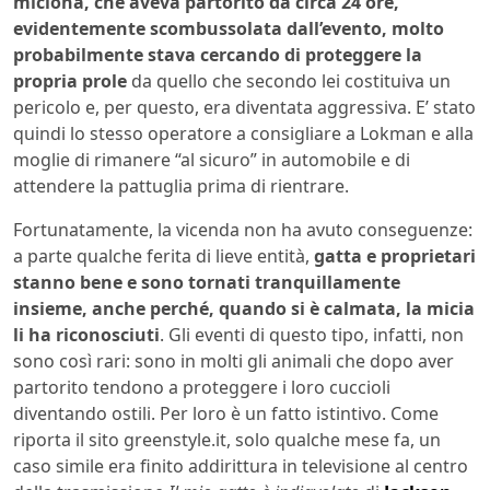
miciona, che aveva partorito da circa 24 ore,
evidentemente scombussolata dall’evento, molto
probabilmente stava cercando di proteggere la
propria prole
da quello che secondo lei costituiva un
pericolo e, per questo, era diventata aggressiva. E’ stato
quindi lo stesso operatore a consigliare a Lokman e alla
moglie di rimanere “al sicuro” in automobile e di
attendere la pattuglia prima di rientrare.
Fortunatamente, la vicenda non ha avuto conseguenze:
a parte qualche ferita di lieve entità,
gatta e proprietari
stanno bene e sono tornati tranquillamente
insieme, anche perché, quando si è calmata, la micia
li ha riconosciuti
. Gli eventi di questo tipo, infatti, non
sono così rari: sono in molti gli animali che dopo aver
partorito tendono a proteggere i loro cuccioli
diventando ostili. Per loro è un fatto istintivo. Come
riporta il sito greenstyle.it, solo qualche mese fa, un
caso simile era finito addirittura in televisione al centro