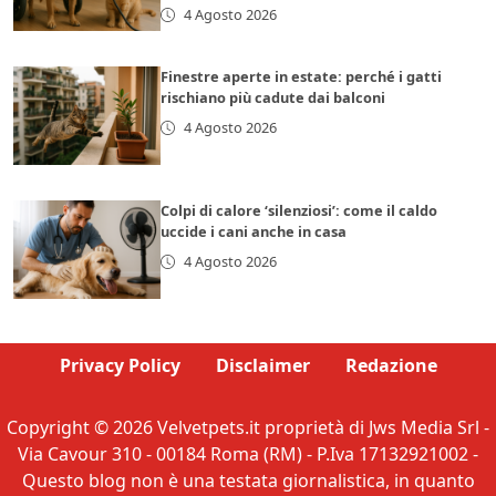
4 Agosto 2026
Finestre aperte in estate: perché i gatti
rischiano più cadute dai balconi
4 Agosto 2026
Colpi di calore ‘silenziosi’: come il caldo
uccide i cani anche in casa
4 Agosto 2026
Privacy Policy
Disclaimer
Redazione
Copyright © 2026 Velvetpets.it proprietà di Jws Media Srl -
Via Cavour 310 - 00184 Roma (RM) - P.Iva 17132921002 -
Questo blog non è una testata giornalistica, in quanto