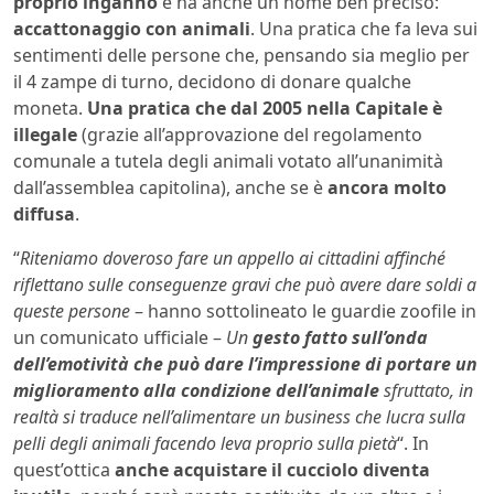
proprio inganno
e ha anche un nome ben preciso:
accattonaggio con animali
. Una pratica che fa leva sui
sentimenti delle persone che, pensando sia meglio per
il 4 zampe di turno, decidono di donare qualche
moneta.
Una pratica che dal 2005 nella Capitale è
illegale
(grazie all’approvazione del regolamento
comunale a tutela degli animali votato all’unanimità
dall’assemblea capitolina), anche se è
ancora molto
diffusa
.
“
Riteniamo doveroso fare un appello ai cittadini affinché
riflettano sulle conseguenze gravi che può avere dare soldi a
queste persone
– hanno sottolineato le guardie zoofile in
un comunicato ufficiale –
Un
gesto fatto sull’onda
dell’emotività che può dare l’impressione di portare un
miglioramento alla condizione dell’animale
sfruttato, in
realtà si traduce nell’alimentare un business che lucra sulla
pelli degli animali facendo leva proprio sulla pietà
“. In
quest’ottica
anche acquistare il cucciolo diventa