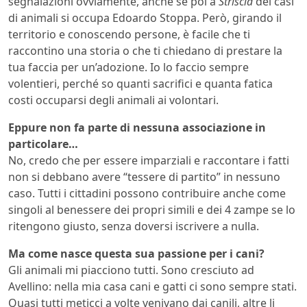
segnalazioni ovviamente, anche se poi a
Striscia
dei casi
di animali si occupa Edoardo Stoppa. Però, girando il
territorio e conoscendo persone, è facile che ti
raccontino una storia o che ti chiedano di prestare la
tua faccia per un’adozione. Io lo faccio sempre
volentieri, perché so quanti sacrifici e quanta fatica
costi occuparsi degli animali ai volontari.
Eppure non fa parte di nessuna associazione in
particolare…
No, credo che per essere imparziali e raccontare i fatti
non si debbano avere “tessere di partito” in nessuno
caso. Tutti i cittadini possono contribuire anche come
singoli al benessere dei propri simili e dei 4 zampe se lo
ritengono giusto, senza doversi iscrivere a nulla.
Ma come nasce questa sua passione per i cani?
Gli animali mi piacciono tutti. Sono cresciuto ad
Avellino: nella mia casa cani e gatti ci sono sempre stati.
Quasi tutti meticci a volte venivano dai canili, altre li