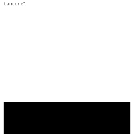
bancone”.
Video
Player