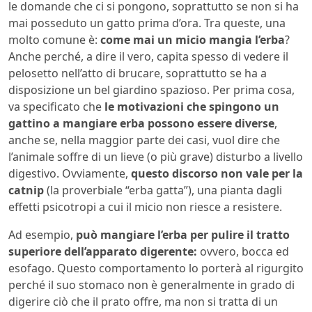
le domande che ci si pongono, soprattutto se non si ha
mai posseduto un gatto prima d’ora. Tra queste, una
molto comune è:
come mai un micio mangia l’erba
?
Anche perché, a dire il vero, capita spesso di vedere il
pelosetto nell’atto di brucare, soprattutto se ha a
disposizione un bel giardino spazioso. Per prima cosa,
va specificato che
le motivazioni che spingono un
gattino a mangiare erba possono essere diverse
,
anche se, nella maggior parte dei casi, vuol dire che
l’animale soffre di un lieve (o più grave) disturbo a livello
digestivo. Ovviamente,
questo discorso non vale per la
catnip
(la proverbiale “erba gatta”), una pianta dagli
effetti psicotropi a cui il micio non riesce a resistere.
Ad esempio,
può mangiare l’erba per pulire il tratto
superiore dell’apparato digerente:
ovvero, bocca ed
esofago. Questo comportamento lo porterà al rigurgito
perché il suo stomaco non è generalmente in grado di
digerire ciò che il prato offre, ma non si tratta di un