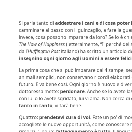
Si parla tanto di
addestrare i cani e di cosa poter
camminare al passo con il guinzaglio, a fare la guar
invece, cosa possono imparare da loro? Se lo è chi
The How of Happiness
(letteralmente, “Il perché della 
dall’
Huffington Post
italiano) ha scritto un articolo 
insegnino ogni giorno agli uomini a essere felici
La prima cosa che si può imparare dai 4 zampe, s
animali semplici, non conservano ricordi elaborati 
futuro. E va bene così. Ogni giorno è nuovo e dive
dottoressa mette:
perdonare
. Anche se lo avete la
con lui o lo avete sgridato, lui vi ama. Non cerca 
tanto in tanto
, vi farà bene.
Quattro:
prendetevi cura di voi
. Fate un po’ di mo
accogliete le nuove opportunità, come conoscere nuo
rimorsi. Cinque:
l’atteggiamento è tutto
. Il lingu