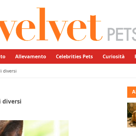
to
Allevamento
Celebrities Pets
Curiosità
i diversi
A
 diversi