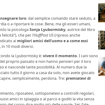
 insegnare loro
: dal semplice comando stare seduto, a
dia o a riportare le cose. Bene, ma gli esseri umani,
esto la psicologa
Sonja Lyubormisky
, autrice del libro
felicità”), che per l’
HuffPost US
(ripreso anche
dedicato ai
migliori amici dell’uomo e a come essi
, in 10 modi diversi.
econdo la Lyubormisky è:
vivere il momento
. I cani sono
del proprio passato e non hanno pensieri per il loro
rso e nasconde tante possibilità. Al numero due la
sciato tutto il giorno a casa da solo, non avete giocato
di capire, semplicemente, perdona. Tre:
premiatevi di
vimento, riposatevi, sottoponetevi a controlli regolari,
vi amici in spiaggia o al parco e goditi la vita senza
aggio del corpo dice molto più delle parole. Sei: fate