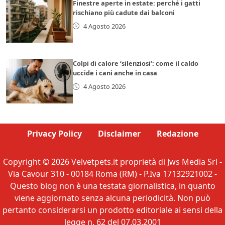
Finestre aperte in estate: perché i gatti
rischiano più cadute dai balconi
4 Agosto 2026
Colpi di calore ‘silenziosi’: come il caldo
uccide i cani anche in casa
4 Agosto 2026
Privacy Policy
Disclaimer
Redazione
Copyright © 2026 Velvetpets.it proprietà di Jws Media Srl -
Via Cavour 310 - 00184 Roma (RM) - P.Iva 17132921002 -
Questo blog non è una testata giornalistica, in quanto
viene aggiornato senza alcuna periodicità. Non può
pertanto considerarsi un prodotto editoriale ai sensi della
legge n. 62 del 07.03.2001