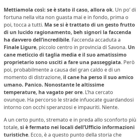
Mettiamola così: se è stato il caso, allora ok
. Un po’ di
fortuna nella vita non guasta mai e in fondo, prima o
poi, tocca a tutti.
Ma se si è trattato di un gesto frutto
di un lucido ragionamento, beh signori la faccenda
ha davvero dell’incredibile
. Faccenda accaduta a
Finale Ligure
, piccolo centro in provincia di Savona.
Un
cane meticcio di taglia media e il suo amatissimo
proprietario sono usciti a fare una passeggiata
. Però
poi, probabilmente a causa del gran caldo e di un
momento di distrazione,
il cane ha perso il suo amico
umano. Panico. Nonostante le altissime
temperature, ha vagato per ore
. L’ha cercato
ovunque. Ha percorso le strade infuocate guardandosi
intorno con occhi speranzosi e impauriti. Niente.
A un certo punto, stremato e in preda allo sconforto più
totale,
si è fermato nei locali dell’Ufficio informazioni
turistiche
. Ecco, è a questo punto della storia che