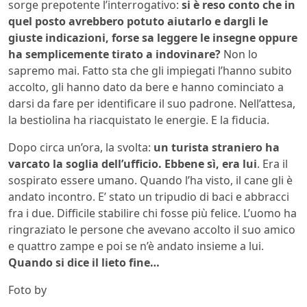
sorge prepotente l’interrogativo:
si è reso conto che in
quel posto avrebbero potuto aiutarlo e dargli le
giuste indicazioni, forse sa leggere le insegne oppure
ha semplicemente tirato a indovinare?
Non lo
sapremo mai. Fatto sta che gli impiegati l’hanno subito
accolto, gli hanno dato da bere e hanno cominciato a
darsi da fare per identificare il suo padrone. Nell’attesa,
la bestiolina ha riacquistato le energie. E la fiducia.
Dopo circa un’ora, la svolta:
un turista straniero ha
varcato la soglia dell’ufficio. Ebbene sì, era lui
. Era il
sospirato essere umano. Quando l’ha visto, il cane gli è
andato incontro. E’ stato un tripudio di baci e abbracci
fra i due. Difficile stabilire chi fosse più felice. L’uomo ha
ringraziato le persone che avevano accolto il suo amico
e quattro zampe e poi se n’è andato insieme a lui.
Quando si dice il lieto fine…
Foto by