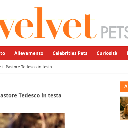
to
Allevamento
Celebrities Pets
Curiosità
: il Pastore Tedesco in testa
A
 Pastore Tedesco in testa