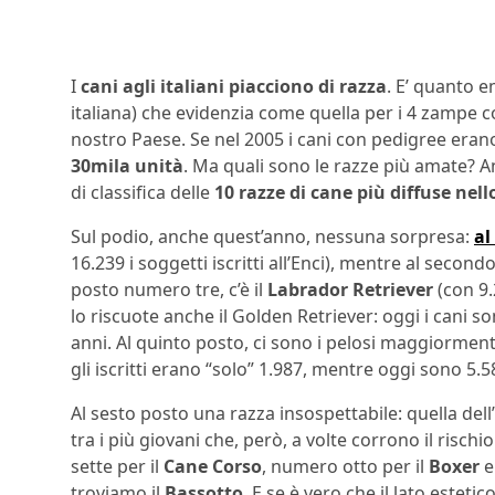
I
cani agli italiani piacciono di razza
. E’ quanto em
italiana) che evidenzia come quella per i 4 zampe c
nostro Paese. Se nel 2005 i cani con pedigree eran
30mila unità
. Ma quali sono le razze più amate? A
di classifica delle
10 razze di cane più diffuse nell
Sul podio, anche quest’anno, nessuna sorpresa:
al
16.239 i soggetti iscritti all’Enci), mentre al second
posto numero tre, c’è il
Labrador Retriever
(con 9.
lo riscuote anche il Golden Retriever: oggi i cani 
anni. Al quinto posto, ci sono i pelosi maggiorment
gli iscritti erano “solo” 1.987, mentre oggi sono 5.5
Al sesto posto una razza insospettabile: quella dell’
tra i più giovani che, però, a volte corrono il risc
sette per il
Cane Corso
, numero otto per il
Boxer
e
troviamo il
Bassotto
. E se è vero che il lato estet