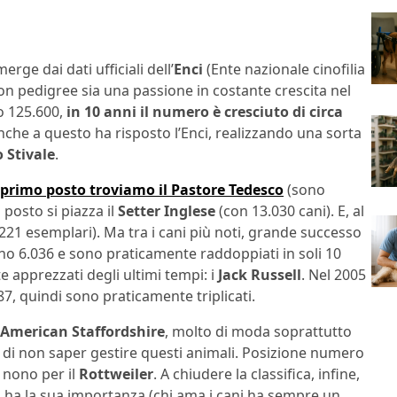
erge dai dati ufficiali dell’
Enci
(Ente nazionale cinofilia
on pedigree sia una passione in costante crescita nel
o 125.600,
in 10 anni il numero è cresciuto di circa
nche a questo ha risposto l’Enci, realizzando una sorta
o Stivale
.
 primo posto troviamo il Pastore Tedesco
(sono
o posto si piazza il
Setter Inglese
(con 13.030 cani). E, al
221 esemplari). Ma tra i cani più noti, grande successo
sono 6.036 e sono praticamente raddoppiati in soli 10
e apprezzati degli ultimi tempi: i
Jack Russell
. Nel 2005
87, quindi sono praticamente triplicati.
American Staffordshire
, molto di moda soprattutto
hio di non saper gestire questi animali. Posizione numero
 nono per il
Rottweiler
. A chiudere la classifica, infine,
ico ha la sua importanza (chi ama i cani ha sempre un