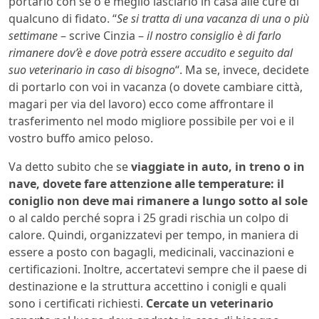
portarlo con sé o è meglio lasciarlo in casa alle cure di
qualcuno di fidato. “
Se si tratta di una vacanza di una o più
settimane
– scrive Cinzia –
il nostro consiglio è di farlo
rimanere dov’è e dove potrà essere accudito e seguito dal
suo veterinario in caso di bisogno
“. Ma se, invece, decidete
di portarlo con voi in vacanza (o dovete cambiare città,
magari per via del lavoro) ecco come affrontare il
trasferimento nel modo migliore possibile per voi e il
vostro buffo amico peloso.
Va detto subito che se
viaggiate in auto, in treno o in
nave, dovete fare attenzione alle temperature: il
coniglio non deve mai rimanere a lungo sotto al sole
o al caldo perché sopra i 25 gradi rischia un colpo di
calore. Quindi, organizzatevi per tempo, in maniera di
essere a posto con bagagli, medicinali, vaccinazioni e
certificazioni. Inoltre, accertatevi sempre che il paese di
destinazione e la struttura accettino i conigli e quali
sono i certificati richiesti.
Cercate un veterinario