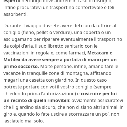
esperto
nel luogo dove andrete in caso di bisogno,
infine procuratevi un trasportino confortevole e teli
assorbenti.
Durante il viaggio dovrete avere del cibo da offrire al
coniglio (fieno, pellet o verdure), una coperta o un
asciugamano per riparare eventualmente il trasportino
da colpi d’aria, il suo libretto sanitario con le
vaccinazioni in regola e, come farmaci,
Metacam e
Motilex da avere sempre a portata di mano per un
primo soccorso.
Molte persone, infine, amano fare le
vacanze in tranquille zone di montagna, affittando
magari una casetta con giardino. In questo caso
potreste portare con voi il vostro coniglio (sempre
chiedendo prima l’autorizzazione) e
costruire per lui
un recinto di quelli rimovibili
: ovviamente assicuratevi
che il giardino sia sicuro, che non ci siano altri animali in
giro e, quando lo fate uscire a scorrazzare un po’, non
lasciatelo mai solo.