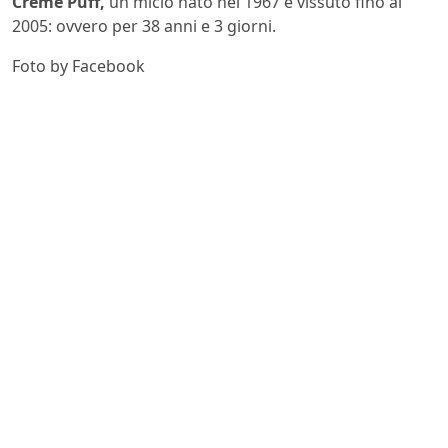
Crème Puff,
un micio nato nel 1967 e vissuto fino al
2005: ovvero per 38 anni e 3 giorni.
Foto by Facebook