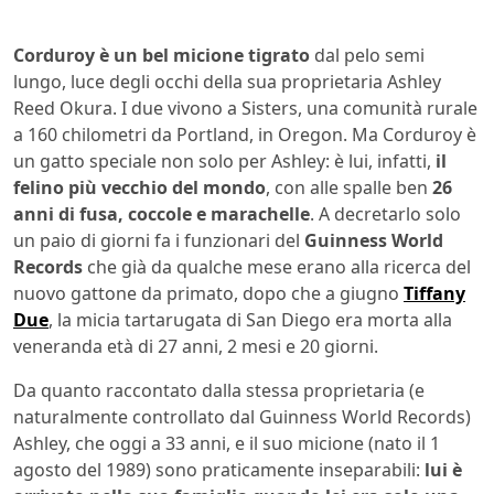
Corduroy è un bel micione tigrato
dal pelo semi
lungo, luce degli occhi della sua proprietaria Ashley
Reed Okura. I due vivono a Sisters, una comunità rurale
a 160 chilometri da Portland, in Oregon. Ma Corduroy è
un gatto speciale non solo per Ashley: è lui, infatti,
il
felino più vecchio del mondo
, con alle spalle ben
26
anni di fusa, coccole e marachelle
. A decretarlo solo
un paio di giorni fa i funzionari del
Guinness World
Records
che già da qualche mese erano alla ricerca del
nuovo gattone da primato, dopo che a giugno
Tiffany
Due
, la micia tartarugata di San Diego era morta alla
veneranda età di 27 anni, 2 mesi e 20 giorni.
Da quanto raccontato dalla stessa proprietaria (e
naturalmente controllato dal Guinness World Records)
Ashley, che oggi a 33 anni, e il suo micione (nato il 1
agosto del 1989) sono praticamente inseparabili:
lui è