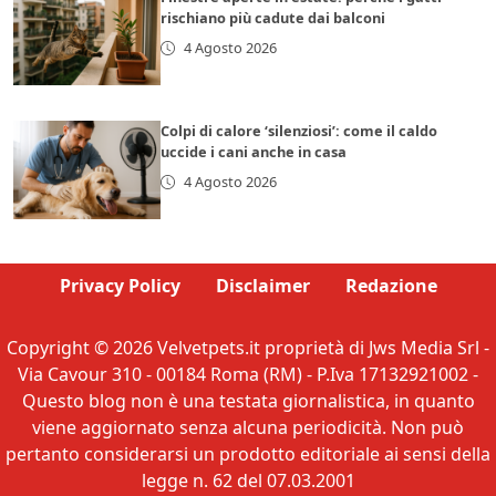
rischiano più cadute dai balconi
4 Agosto 2026
Colpi di calore ‘silenziosi’: come il caldo
uccide i cani anche in casa
4 Agosto 2026
Privacy Policy
Disclaimer
Redazione
Copyright © 2026 Velvetpets.it proprietà di Jws Media Srl -
Via Cavour 310 - 00184 Roma (RM) - P.Iva 17132921002 -
Questo blog non è una testata giornalistica, in quanto
viene aggiornato senza alcuna periodicità. Non può
pertanto considerarsi un prodotto editoriale ai sensi della
legge n. 62 del 07.03.2001