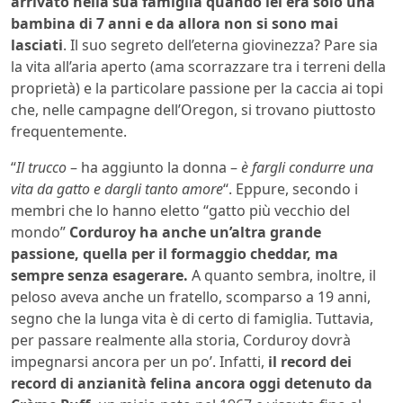
arrivato nella sua famiglia quando lei era solo una
bambina di 7 anni e da allora non si sono mai
lasciati
. Il suo segreto dell’eterna giovinezza? Pare sia
la vita all’aria aperto (ama scorrazzare tra i terreni della
proprietà) e la particolare passione per la caccia ai topi
che, nelle campagne dell’Oregon, si trovano piuttosto
frequentemente.
“
Il trucco
– ha aggiunto la donna –
è fargli condurre una
vita da gatto e dargli tanto amore
“. Eppure, secondo i
membri che lo hanno eletto “gatto più vecchio del
mondo”
Corduroy ha anche un’altra grande
passione, quella per il formaggio cheddar, ma
sempre senza esagerare.
A quanto sembra, inoltre, il
peloso aveva anche un fratello, scomparso a 19 anni,
segno che la lunga vita è di certo di famiglia. Tuttavia,
per passare realmente alla storia, Corduroy dovrà
impegnarsi ancora per un po’. Infatti,
il record dei
record di anzianità felina ancora oggi detenuto da